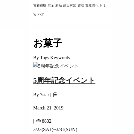
古着買取
展示
新品
武田有加
買取
買取強化
ＮＥ
Ｗ
ﾒﾝｽﾞ
お菓子
By Tags Keywords
5周年記念イベント
By 3star |
March 21, 2019
|
8832
3/23(SAT)~3/31(SUN)