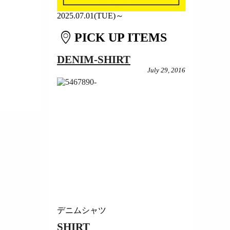
2025.07.01(TUE)～
PICK UP ITEMS
DENIM-SHIRT
July 29, 2016
デニムシャツ
SHIRT