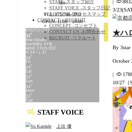
|
883
STAFF
-スタッフ紹介
Jpn.
STAFF VOICE
-スタッフ日記
3/23(SA
ACCSESS
-アクセスマップ
TEL. 075-746-5903
CONTACT + RECRUIT
OPEN. 11:00 – 20:00
CONCEPT
-コンセプト
KYOTO CITY
★ハ
CONTACT US
-お問合わせ
°
32
RECRUIT
-リクルート
few clouds
humidity: 61%
By 3star
wind: 3 m/s ESE
H 34 • L 31
°
34
October 
Fri
°
34
Sat
|
178
°
33
Sun
10/27（
°
34
Mon
°
33
Tue
STAFF VOICE
上出 優