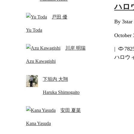
ハロ
戸田 優
By 3star
Yu Toda
October 
川岸 明瑞
|
782
ハロウ
Azu Kawagishi
下垣内 大翔
Haruka Shimogaito
安田 夏菜
Kana Yasuda