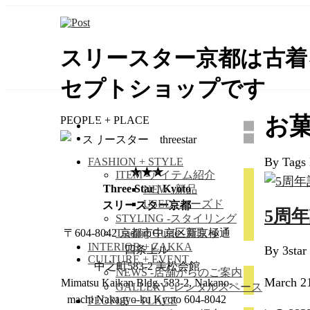
スリースター京都は古着
セプトショップです
займ на карту онлайн без отказа
お
PEOPLE + PLACE
By Tags
FASHION + STYLE
★★★
ITEM
-アイテム紹介
Three Star | Kyoto
NEW
-新品
USED
-ユーズド
スリースター京都
5周
STYLING
-スタイリング
Trading Guide
-買取り
〒604-8042 京都市中京区新京極通
INTERIOR + ZAKKA
By 3star
四条上ル
CULTURE + EVENT
中之町583-2 美松会館
NEWS
-店舗からのご案内
March 2
Mimatsu Kaikan Bldg. 583-2, Nakano-
GALLERY
-レンタルスペース
machi Nakagyo-ku Kyoto 604-8042
PEOPLE + PLACE