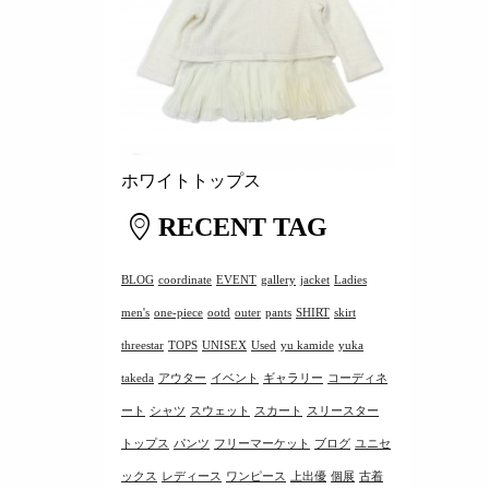
ホワイトトップス
RECENT TAG
BLOG
coordinate
EVENT
gallery
jacket
Ladies
men's
one-piece
ootd
outer
pants
SHIRT
skirt
threestar
TOPS
UNISEX
Used
yu kamide
yuka
takeda
アウター
イベント
ギャラリー
コーディネ
ート
シャツ
スウェット
スカート
スリースター
トップス
パンツ
フリーマーケット
ブログ
ユニセ
ックス
レディース
ワンピース
上出優
個展
古着