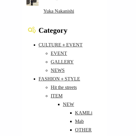
Yuka Nakanishi
Category
CULTURE＋EVENT
EVENT
GALLERY
NEWS
FASHION＋STYLE
Hit the streets
ITEM
NEW
KAMILi
Mab
OTHER