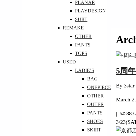
PLANAR
PLAYDESIGN
SURT
REMAKE
Arc
OTHER
PANTS
TOPS
USED
5周
LADIE’S
BAG
By 3star
ONEPIECE
OTHER
March 2
OUTER
PANTS
|
883
SHOES
3/23(SA
SKIRT