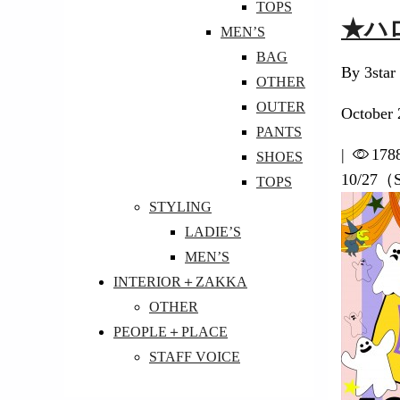
TOPS
★ハ
MEN’S
BAG
By 3star
OTHER
OUTER
October 
PANTS
|
178
SHOES
10/27（
TOPS
STYLING
LADIE’S
MEN’S
INTERIOR＋ZAKKA
OTHER
PEOPLE＋PLACE
STAFF VOICE