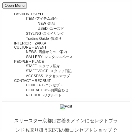
Open Menu
FASHION + STYLE
ITEM
-アイテム紹介
NEW
-新品
USED
-ユーズド
STYLING
-スタイリング
Trading Guide
-買取り
INTERIOR + ZAKKA
CULTURE + EVENT
NEWS
-店舗からのご案内
GALLERY
-レンタルスペース
PEOPLE + PLACE
STAFF
-スタッフ紹介
STAFF VOICE
-スタッフ日記
ACCSESS
-アクセスマップ
CONTACT + RECRUIT
CONCEPT
-コンセプト
CONTACT US
-お問合わせ
RECRUIT
-リクルート
スリースター京都は古着をメインにセレクトブラ
ンドも取り扱うKINJIの新コンセプトショップで