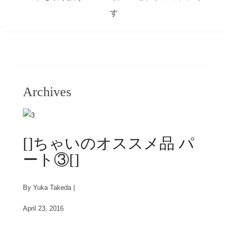
す
займ на карту онлайн без отказа
Archives
[]ちゃいのオススメ品 パ
ート③[]
By Yuka Takeda |
April 23, 2016