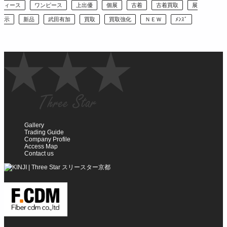
ィース
ワンピース
上出優
個展
古着
古着買取
展
示
新品
武田有加
買取
買取強化
ＮＥＷ
ﾒﾝｽﾞ
Gallery
Trading Guide
Company Profile
Access Map
Contact us