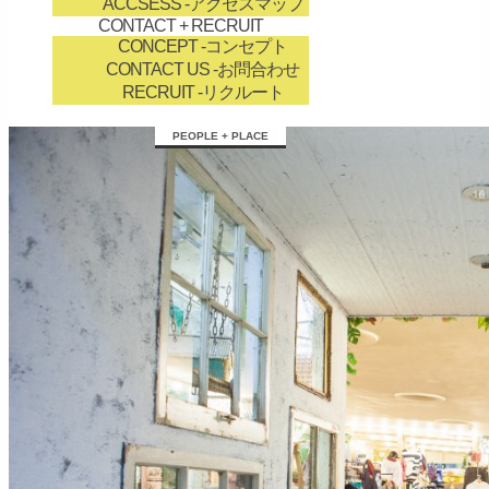
ACCSESS
-アクセスマップ
CONTACT + RECRUIT
CONCEPT
-コンセプト
CONTACT US
-お問合わせ
RECRUIT
-リクルート
займ на карту онлайн без отказа
PEOPLE + PLACE