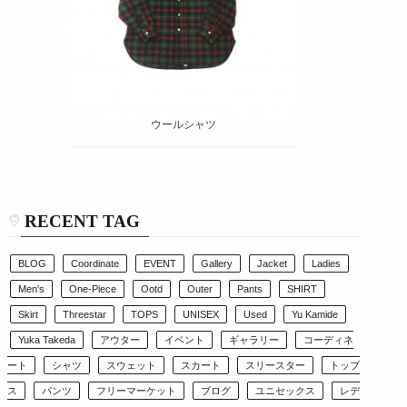
ウールシャツ
RECENT TAG
BLOG
Coordinate
EVENT
Gallery
Jacket
Ladies
Men's
One-Piece
Ootd
Outer
Pants
SHIRT
Skirt
Threestar
TOPS
UNISEX
Used
Yu Kamide
Yuka Takeda
アウター
イベント
ギャラリー
コーディネ
ート
シャツ
スウェット
スカート
スリースター
トップ
ス
パンツ
フリーマーケット
ブログ
ユニセックス
レデ