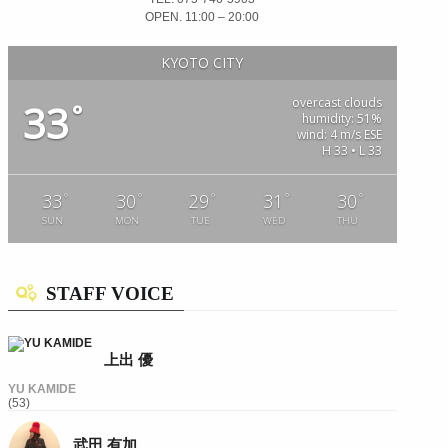
OPEN. 11:00 – 20:00
KYOTO CITY
overcast clouds
33
°
humidity: 51%
wind: 4 m/s ESE
H 33 • L 33
°
°
°
°
°
33
30
29
31
30
SUN
MON
TUE
WED
THU
STAFF VOICE
上出 優
YU KAMIDE
(53)
武田 有加