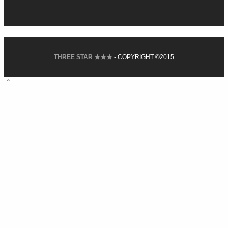
THREE STAR ★★★
- COPYRIGHT ©2015