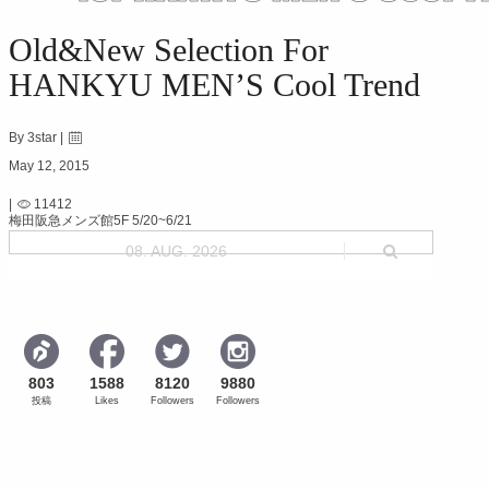
Old&New Selection For
HANKYU MEN’S Cool Trend
By 3star |
May 12, 2015
|
11412
梅田阪急メンズ館5F 5/20~6/21
08. AUG. 2026
803
1588
8120
9880
投稿
Likes
Followers
Followers