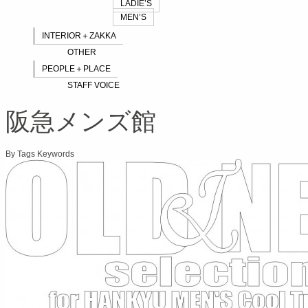
LADIE’S
MEN’S
INTERIOR＋ZAKKA
OTHER
PEOPLE＋PLACE
STAFF VOICE
阪急メンズ館
By Tags Keywords