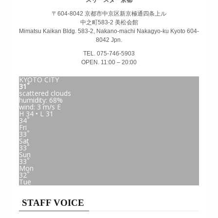
スリースター京都
〒604-8042 京都市中京区新京極通四条上ル
中之町583-2 美松会館
Mimatsu Kaikan Bldg. 583-2, Nakano-machi Nakagyo-ku Kyoto 604-
8042 Jpn.
TEL. 075-746-5903
OPEN. 11:00 – 20:00
KYOTO CITY
°
31
scattered clouds
humidity: 68%
wind: 3 m/s E
H 34 • L 31
°
34
Fri
°
33
Sat
°
33
Sun
°
33
Mon
°
32
Tue
STAFF VOICE