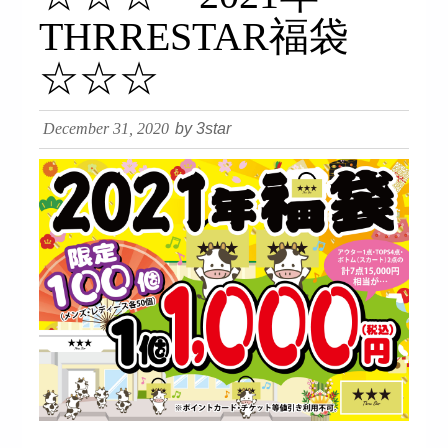
THRRESTAR福袋
☆☆☆
December 31, 2020
by 3star