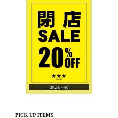
【閉店セール】
2025.07.01(TUE)～
PICK UP ITEMS