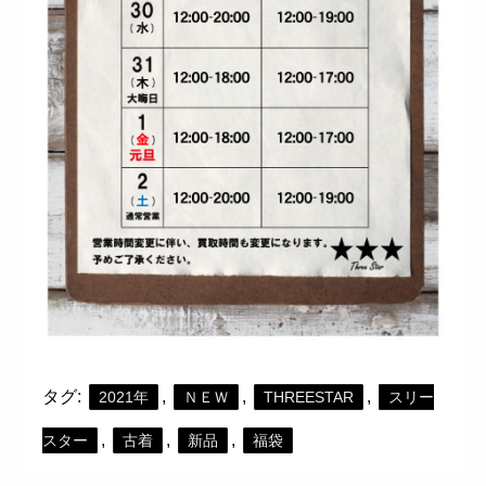
タグ:
,
,
,
2021年
ＮＥＷ
THREESTAR
スリー
,
,
,
スター
古着
新品
福袋