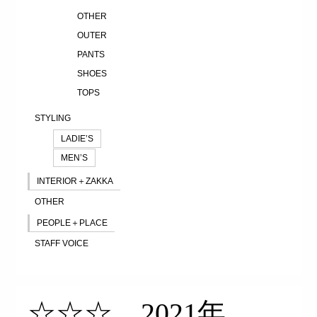
OTHER
OUTER
PANTS
SHOES
TOPS
STYLING
LADIE’S
MEN’S
INTERIOR＋ZAKKA
OTHER
PEOPLE＋PLACE
STAFF VOICE
☆☆☆ 2021年