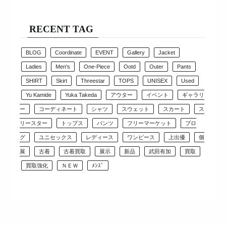
RECENT TAG
BLOG
Coordinate
EVENT
Gallery
Jacket
Ladies
Men's
One-Piece
Ootd
Outer
Pants
SHIRT
Skirt
Threestar
TOPS
UNISEX
Used
Yu Kamide
Yuka Takeda
アウター
イベント
ギャラリ
ー
コーディネート
シャツ
スウェット
スカート
ス
リースター
トップス
パンツ
フリーマーケット
ブロ
グ
ユニセックス
レディース
ワンピース
上出優
個
展
古着
古着買取
展示
新品
武田有加
買取
買取強化
ＮＥＷ
ﾒﾝｽﾞ