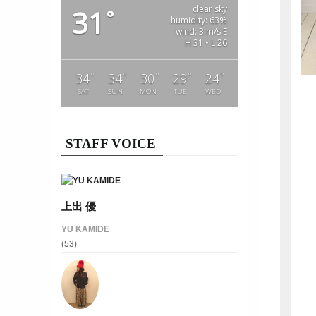
clear sky
31
°
humidity: 63%
wind: 3 m/s E
H 31 • L 26
°
°
°
°
°
34
34
30
29
24
SAT
SUN
MON
TUE
WED
STAFF VOICE
上出 優
YU KAMIDE
(53)