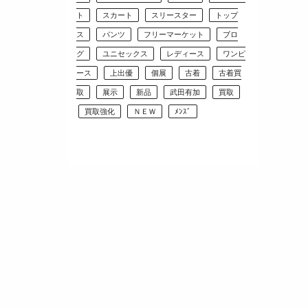
ト
スカート
スリースター
トップ
ス
パンツ
フリーマーケット
ブロ
グ
ユニセックス
レディース
ワンピ
ース
上出優
個展
古着
古着買
取
展示
新品
武田有加
買取
買取強化
ＮＥＷ
ﾒﾝｽﾞ