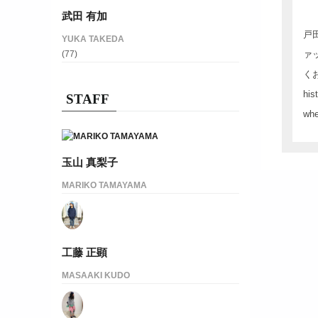
武田 有加
戸
YUKA TAKEDA
(77)
ァ
くお願
his
STAFF
whe
玉山 真梨子
MARIKO TAMAYAMA
工藤 正顕
MASAAKI KUDO