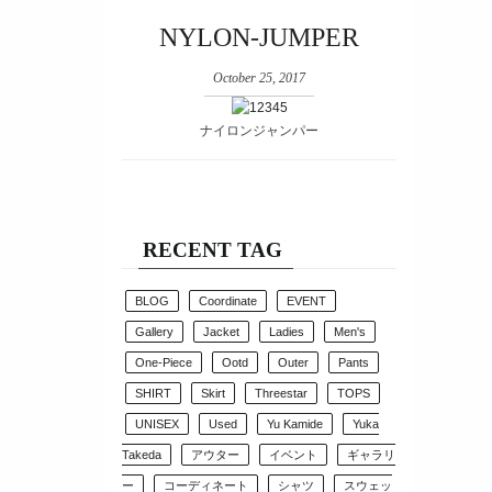
NYLON-JUMPER
October 25, 2017
ナイロンジャンパー
RECENT TAG
BLOG
Coordinate
EVENT
Gallery
Jacket
Ladies
Men's
One-Piece
Ootd
Outer
Pants
SHIRT
Skirt
Threestar
TOPS
UNISEX
Used
Yu Kamide
Yuka
Takeda
アウター
イベント
ギャラリ
ー
コーディネート
シャツ
スウェッ