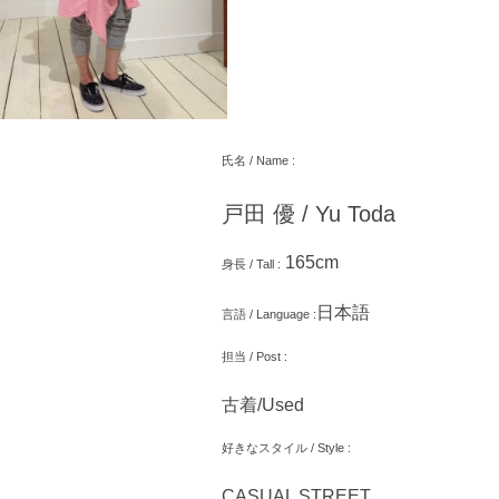
氏名 / Name :
戸田 優 / Yu Toda
165cm
身長 / Tall :
日本語
言語 / Language :
担当 / Post :
古着/Used
好きなスタイル / Style :
CASUAL STREET