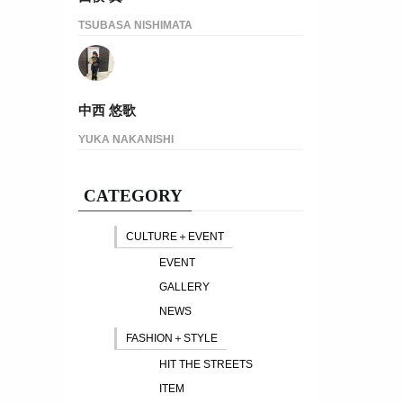
TSUBASA NISHIMATA
中西 悠歌
YUKA NAKANISHI
CATEGORY
CULTURE＋EVENT
EVENT
GALLERY
NEWS
FASHION＋STYLE
HIT THE STREETS
ITEM