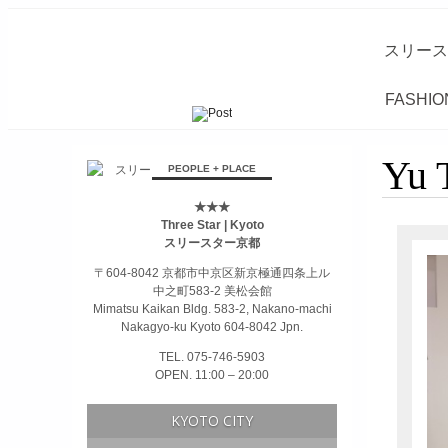
スリース
FASHIO
займ на карту онлайн без отказа
Yu 
PEOPLE + PLACE
★★★
Three Star | Kyoto
スリースター京都
〒604-8042 京都市中京区新京極通四条上ル
中之町583-2 美松会館
Mimatsu Kaikan Bldg. 583-2, Nakano-machi
Nakagyo-ku Kyoto 604-8042 Jpn.
TEL. 075-746-5903
OPEN. 11:00 – 20:00
KYOTO CITY