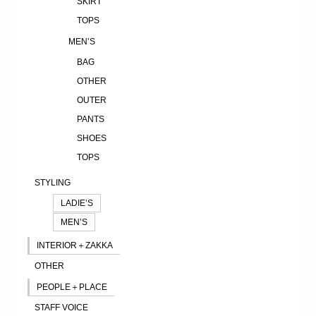
SKIRT
TOPS
MEN’S
BAG
OTHER
OUTER
PANTS
SHOES
TOPS
STYLING
LADIE’S
MEN’S
INTERIOR＋ZAKKA
OTHER
PEOPLE＋PLACE
STAFF VOICE