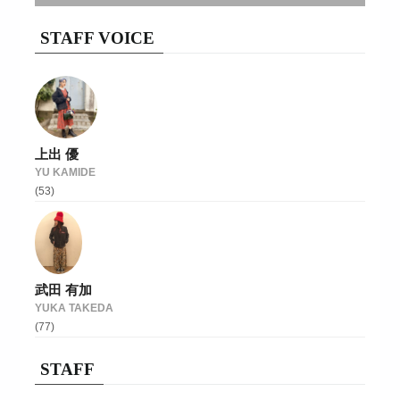
STAFF VOICE
上出 優
YU KAMIDE
(53)
武田 有加
YUKA TAKEDA
(77)
STAFF