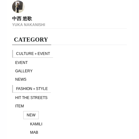
中西 悠歌
YUKA NAKANISHI
CATEGORY
CULTURE＋EVENT
EVENT
GALLERY
NEWS
FASHION＋STYLE
HIT THE STREETS
ITEM
NEW
KAMILI
MAB