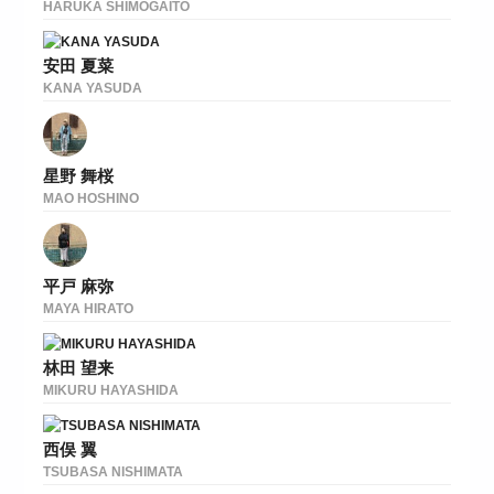
HARUKA SHIMOGAITO
安田 夏菜
KANA YASUDA
星野 舞桜
MAO HOSHINO
平戸 麻弥
MAYA HIRATO
林田 望来
MIKURU HAYASHIDA
西俣 翼
TSUBASA NISHIMATA