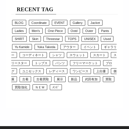
RECENT TAG
BLOG
Coordinate
EVENT
Gallery
Jacket
Ladies
Men's
One-Piece
Ootd
Outer
Pants
SHIRT
Skirt
Threestar
TOPS
UNISEX
Used
Yu Kamide
Yuka Takeda
アウター
イベント
ギャラリ
ー
コーディネート
シャツ
スウェット
スカート
ス
リースター
トップス
パンツ
フリーマーケット
ブロ
グ
ユニセックス
レディース
ワンピース
上出優
個
展
古着
古着買取
展示
新品
武田有加
買取
買取強化
ＮＥＷ
ﾒﾝｽﾞ