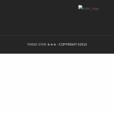
THREE STAR ★★★
- COPYRIGHT ©2015