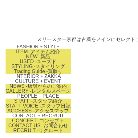
スリースター京都は古着をメインにセレクトブ
FASHION + STYLE
ITEM
-アイテム紹介
NEW
-新品
USED
-ユーズド
STYLING
-スタイリング
Trading Guide
-買取り
INTERIOR + ZAKKA
CULTURE + EVENT
NEWS
-店舗からのご案内
GALLERY
-レンタルスペース
PEOPLE + PLACE
STAFF
-スタッフ紹介
STAFF VOICE
-スタッフ日記
ACCSESS
-アクセスマップ
CONTACT + RECRUIT
CONCEPT
-コンセプト
CONTACT US
-お問合わせ
RECRUIT
-リクルート