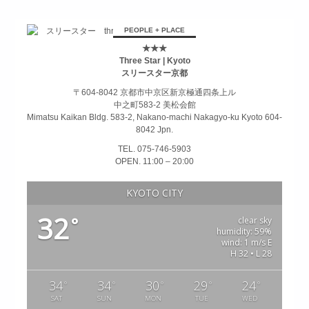
займ на карту онлайн без отказа
PEOPLE + PLACE
★★★
Three Star | Kyoto
スリースター京都
〒604-8042 京都市中京区新京極通四条上ル
中之町583-2 美松会館
Mimatsu Kaikan Bldg. 583-2, Nakano-machi Nakagyo-ku Kyoto 604-
8042 Jpn.
TEL. 075-746-5903
OPEN. 11:00 – 20:00
KYOTO CITY
32
°
clear sky
humidity: 59%
wind: 1 m/s E
H 32 • L 28
34
34
30
29
24
°
°
°
°
°
SAT
SUN
MON
TUE
WED