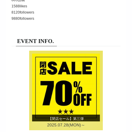
1588
likes
8120
followers
9880
followers
EVENT INFO.
【閉店セール】第三弾
2025.07.28(MON)～