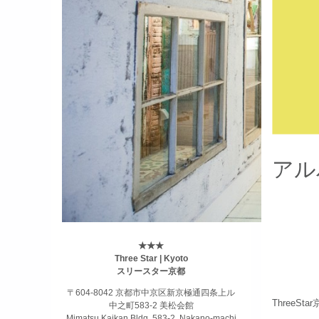
アル
★★★
Three Star | Kyoto
スリースター京都
〒604-8042 京都市中京区新京極通四条上ル
Three
中之町583-2 美松会館
Mimatsu Kaikan Bldg. 583-2, Nakano-machi