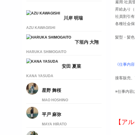
雇用:社員
昇給あり（
社員割引有
川岸 明瑞
各種社会保
AZU KAWAGISHI
髪型・髪色
下垣内 大翔
HARUKA SHIMOGAITO
《仕事内容
安田 夏菜
KANA YASUDA
接客販売、
星野 舞桜
※仕事内容
MAO HOSHINO
平戸 麻弥
【アル
MAYA HIRATO