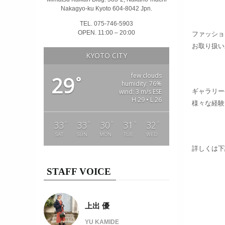
Nakagyo-ku Kyoto 604-8042 Jpn.
TEL. 075-746-5903
OPEN. 11:00 – 20:00
ファッショ
お取り扱い
KYOTO CITY
few clouds
29
°
humidity: 76%
ギャラリー
wind: 3 m/s ESE
H 29 • L 26
様々な経験
°
°
°
°
°
33
33
30
31
32
SAT
SUN
MON
TUE
WED
詳しくは下
STAFF VOICE
上出 優
YU KAMIDE