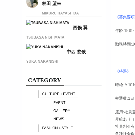
林田 望来
MIKURU HAYASHIDA
《募集要項
西俣 翼
年齢:18
TSUBASA NISHIMATA
勤務時間:1
中西 悠歌
YUKA NAKANISHI
《待遇》
CATEGORY
時給:￥101
CULTURE＋EVENT
交通費:1日
EVENT
GALLERY
雇用:社員
NEWS
昇給あり（
社員割引有
FASHION＋STYLE
各種社会保