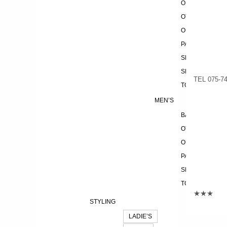
ONEPIECE
OTHER
OUTER
PANTS
SHOES
SKIRT
TEL 075
TOPS
MEN’S
BAG
OTHER
OUTER
PANTS
SHOES
TOPS
★★★
STYLING
LADIE’S