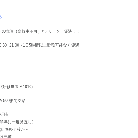
》
歳～30歳位（高校生不可）※フリーター優遇！！
0:30~21:00 ※1日5時間以上勤務可能な方優遇
0(研修期間￥1010)
￥500まで支給
登用有
半年に一度見直し）
(研修終了後から）
険完備