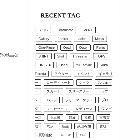
RECENT TAG
BLOG
Coordinate
EVENT
Gallery
Jacket
Ladies
Men's
One-Piece
Ootd
Outer
Pants
時の検品な
SHIRT
Skirt
Threestar
TOPS
UNISEX
Used
Yu Kamide
Yuka
Takeda
アウター
イベント
ギャラリ
ー
コーディネート
シャツ
スウェッ
ト
スカート
スリースター
トップ
ス
パンツ
フリーマーケット
ブロ
グ
ユニセックス
レディース
ワンピ
ース
上出優
個展
古着
古着買
取
展示
新品
武田有加
買取
買取強化
ＮＥＷ
ﾒﾝｽﾞ