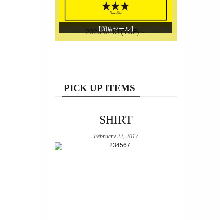
【閉店セール】
2025.07.01(TUE)～
PICK UP ITEMS
SHIRT
February 22, 2017