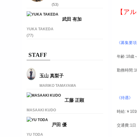
(53)
【アル
武田 有加
YUKA TAKEDA
(77)
《募集要項
STAFF
年齢:18
勤務時間:1
玉山 真梨子
MARIKO TAMAYAMA
《待遇》
工藤 正顕
MASAAKI KUDO
時給:￥101
戸田 優
交通費:1日
YU TODA