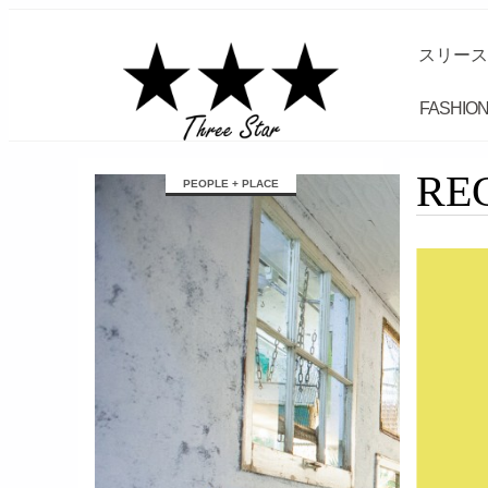
スリース
FASHION
займ на карту онлайн без отказа
RE
PEOPLE + PLACE