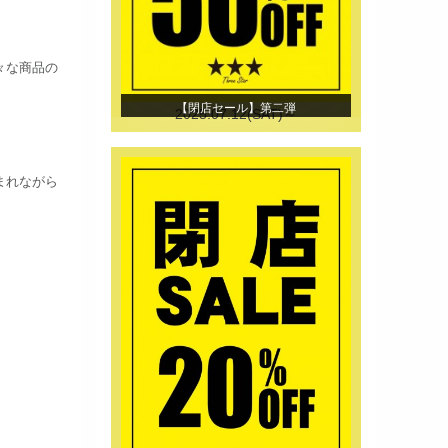
々な商品の
【閉店セール】第二弾
2025.07.12(SAT)～
まれながら