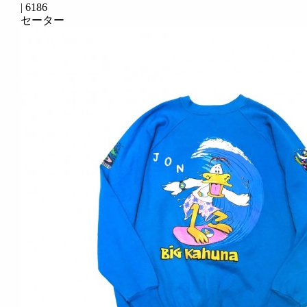
|
6186
セーター