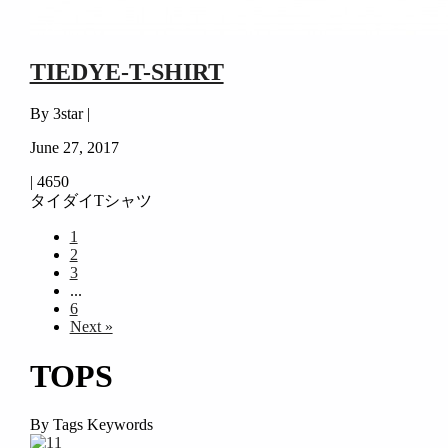
TIEDYE-T-SHIRT
By 3star |
June 27, 2017
|
4650
タイダイTシャツ
1
2
3
...
6
Next »
TOPS
By Tags Keywords