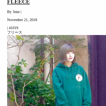
FLEECE
By 3star |
November 21, 2018
|
41019
フリース