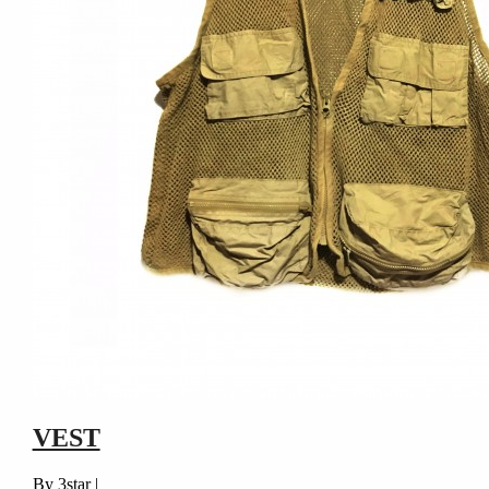
VEST
By 3star |