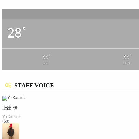
28
°
°
°
33
33
SAT
SUN
STAFF VOICE
上出 優
Yu Kamide
(53)