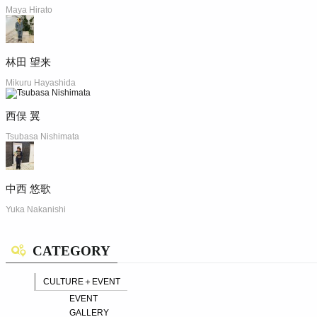
Maya Hirato
林田 望来
Mikuru Hayashida
西俣 翼
Tsubasa Nishimata
中西 悠歌
Yuka Nakanishi
CATEGORY
CULTURE＋EVENT
EVENT
GALLERY