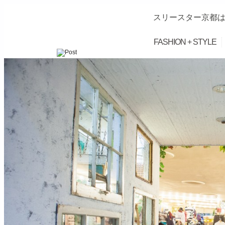
スリースター京都は
FASHION + STYLE
займ на карту онлайн без отказа