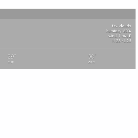
few clouds
humidity: 80%
wind: 1 m/s E
H 28 • L 26
°
°
29
30
TUE
WED