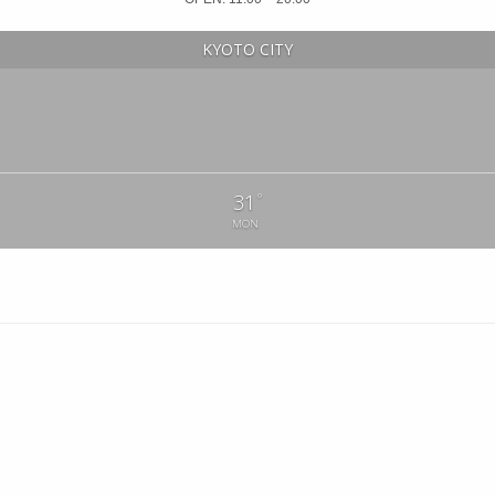
KYOTO CITY
°
31
MON