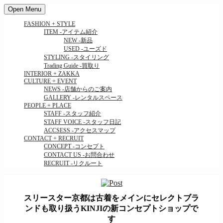
Open Menu
FASHION + STYLE
ITEM
-アイテム紹介
NEW
-新品
USED
-ユーズド
STYLING
-スタイリング
Trading Guide
-買取り
INTERIOR + ZAKKA
CULTURE + EVENT
NEWS
-店舗からのご案内
GALLERY
-レンタルスペース
PEOPLE + PLACE
STAFF
-スタッフ紹介
STAFF VOICE
-スタッフ日記
ACCSESS
-アクセスマップ
CONTACT + RECRUIT
CONCEPT
-コンセプト
CONTACT US
-お問合わせ
RECRUIT
-リクルート
スリースター京都は古着をメインにセレクトブラ
ンドも取り扱うKINJIの新コンセプトショップで
す