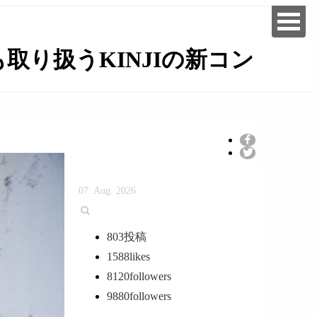
り扱うKINJIの新コン
07. Aug. 2026
803
投稿
1588
likes
8120
followers
9880
followers