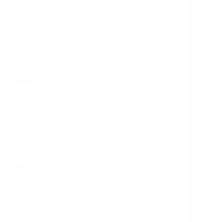
スタジャン
BLOG
coordinate
EVENT
gallery
jacket
Ladies
men's
one-piece
ootd
outer
pants
SHIRT
skirt
threestar
TOPS
UNISEX
Used
yu kamide
yuka
takeda
アウター
イベント
ギャラリー
コーディネ
ート
シャツ
スウェット
スカート
スリースター
トップス
パンツ
フリーマーケット
ブログ
ユニセ
ックス
レディース
ワンピース
上出優
個展
古着