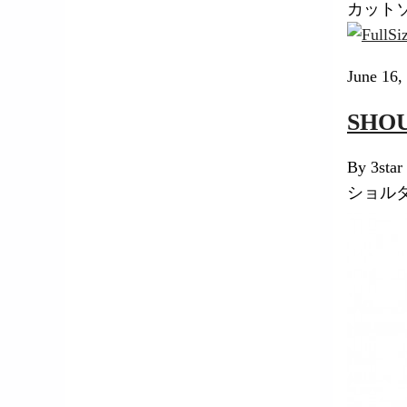
カット
June 16,
SHO
玉山 真梨子
By 3star
Mariko Tamayama
ショル
工藤 正顕
Masaaki Kudo