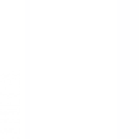
セーター
CUT-SEW
July 8, 2016
カットソー
STADIUM-JUMPER
January 16, 2017