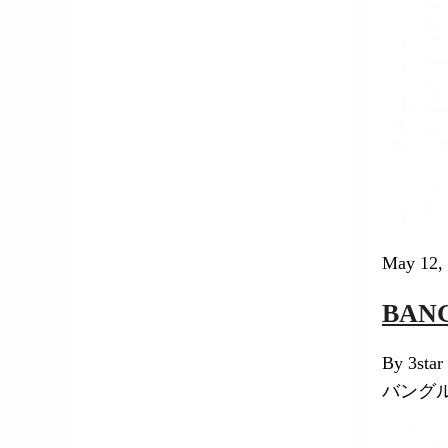
Mikuru Hayashida
西俣 翼
Tsubasa Nishimata
May 12,
中西 悠歌
BAN
Yuka Nakanishi
By 3star
バング
CULTURE＋EVENT
EVENT