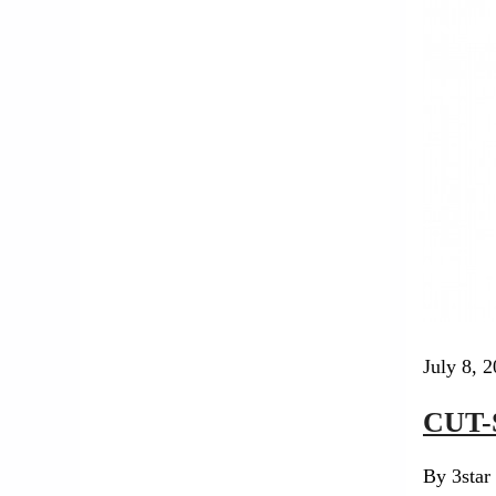
°
30
Tue
°
28
Wed
上出 優
Yu Kamide
July 8, 
武田 有加
CUT
Yuka Takeda
By 3star