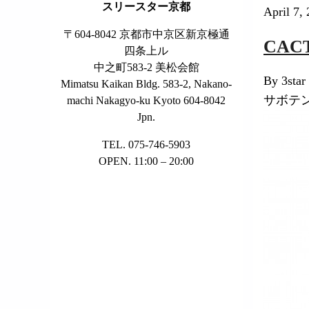
スリースター京都
April 7,
〒604-8042 京都市中京区新京極通
CAC
四条上ル
中之町583-2 美松会館
By 3star
Mimatsu Kaikan Bldg. 583-2, Nakano-
サボテ
machi Nakagyo-ku Kyoto 604-8042
Jpn.
TEL. 075-746-5903
OPEN. 11:00 – 20:00
KYOTO CITY
°
32
few clouds
humidity: 65%
wind: 2 m/s E
H 34 • L 32
°
34
Sat
°
34
Sun
°
30
Mon