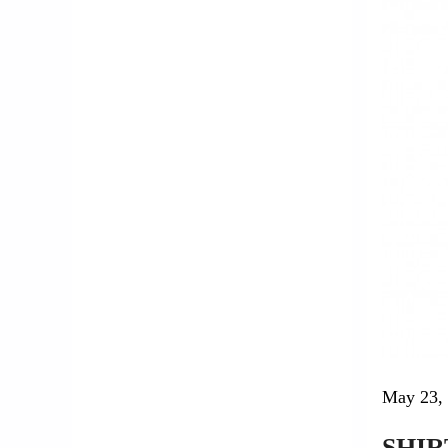
戸田 優
Yu Toda
川岸 明瑞
Azu Kawagishi
下垣内 大翔
Haruka Shimogaito
May 23,
安田 夏菜
SHIR