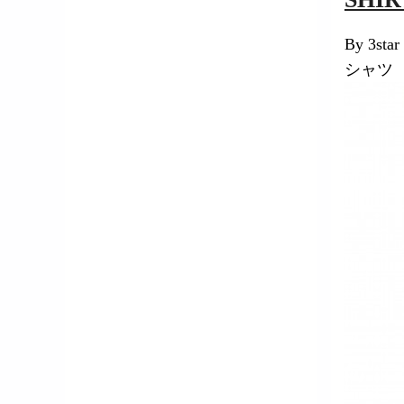
Kana Yasuda
By 3star
シャツ
星野 舞桜
Mao Hoshino
平戸 麻弥
Maya Hirato
林田 望来