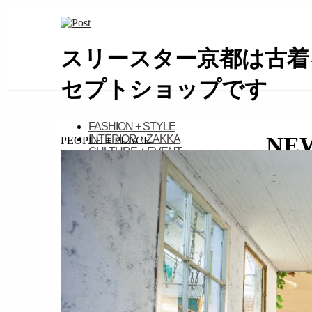
スリースター京都は古着
セプトショップです
займ на карту онлайн без отказа
FASHION + STYLE
NE
INTERIOR + ZAKKA
PEOPLE + PLACE
CULTURE + EVENT
PEOPLE + PLACE
CONTACT + RECRUIT
KAMILi 