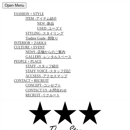
Open Menu
FASHION + STYLE
ITEM
-アイテム紹介
NEW
-新品
USED
-ユーズド
STYLING
-スタイリング
Trading Guide
-買取り
INTERIOR + ZAKKA
CULTURE + EVENT
NEWS
-店舗からのご案内
GALLERY
-レンタルスペース
PEOPLE + PLACE
STAFF
-スタッフ紹介
STAFF VOICE
-スタッフ日記
ACCSESS
-アクセスマップ
CONTACT + RECRUIT
CONCEPT
-コンセプト
CONTACT US
-お問合わせ
RECRUIT
-リクルート