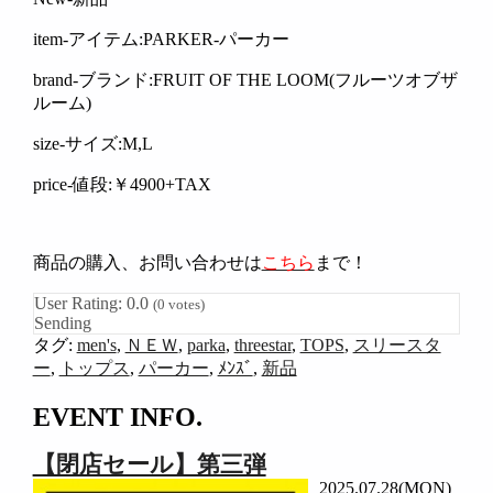
item-アイテム:PARKER-パーカー
brand-ブランド:FRUIT OF THE LOOM(フルーツオブザ
ルーム)
size-サイズ:M,L
price-値段:￥4900+TAX
商品の購入、お問い合わせは
こちら
まで！
User Rating:
0.0
(
0
votes)
Sending
タグ:
men's
,
ＮＥＷ
,
parka
,
threestar
,
TOPS
,
スリースタ
ー
,
トップス
,
パーカー
,
ﾒﾝｽﾞ
,
新品
EVENT INFO.
【閉店セール】第三弾
2025.07.28(MON)