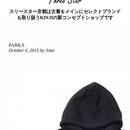
スリースター京都は古着をメインにセレクトブランド
も取り扱うKINJIの新コンセプトショップです
займ на карту онлайн без отказа
PARKA
October 6, 2015
by 3star