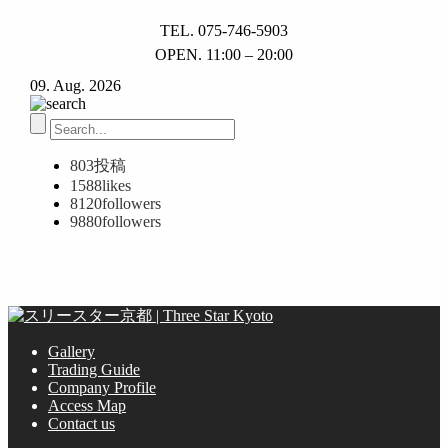
TEL. 075-746-5903
OPEN. 11:00 – 20:00
09. Aug. 2026
803
投稿
1588
likes
8120
followers
9880
followers
Gallery
Trading Guide
Company Profile
Access Map
Contact us