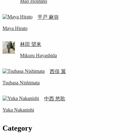
Mao Hoshino
平戸 麻弥
Maya Hirato
林田 望来
Mikuru Hayashida
西俣 翼
Tsubasa Nishimata
中西 悠歌
Yuka Nakanishi
Category