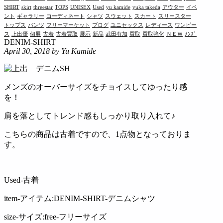
SHIRT
skirt
threestar
TOPS
UNISEX
Used
yu kamide
yuka takeda
アウター
イベ
ント
ギャラリー
コーディネート
シャツ
スウェット
スカート
スリースター
トップス
パンツ
フリーマーケット
ブログ
ユニセックス
レディース
ワンピー
ス
上出優
個展
古着
古着買取
展示
新品
武田有加
買取
買取強化
ＮＥＷ
ﾒﾝｽﾞ
DENIM-SHIRT
April 30, 2018
by Yu Kamide
メンズのオーバーサイズをチョイスしてゆったり感
を！
肩を落としてトレンド感もしっかり取り入れて♪
こちらの商品は古着ですので、1点物となっておりま
す。
Used-古着
item-アイテム:DENIM-SHIRT-デニムシャツ
size-サイズ:free-フリーサイズ