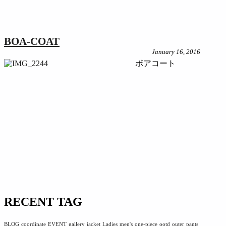
BOA-COAT
January 16, 2016
ボアコート
RECENT TAG
BLOG
coordinate
EVENT
gallery
jacket
Ladies
men's
one-piece
ootd
outer
pants