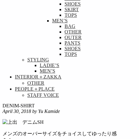
SHOES
SKIRT
TOPS
MEN’S
BAG
OTHER
OUTER
PANTS
SHOES
TOPS
STYLING
LADIE’S
MEN’S
INTERIOR＋ZAKKA
OTHER
PEOPLE＋PLACE
STAFF VOICE
DENIM-SHIRT
April 30, 2018
by Yu Kamide
メンズのオーバーサイズをチョイスしてゆったり感