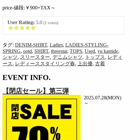
price-値段:￥900+TAX～
User Rating:
5.0
(
1
votes)
タグ:
DENIM-SHIRT
,
Ladies
,
LADIES-STYLING-
SPRING
,
ootd
,
SHIRT
,
threestar
,
TOPS
,
Used
,
yu kamide
,
シャツ
,
スリースター
,
デニムシャツ
,
トップス
,
レディ
ース
,
レディーススタイリング春
,
上出優
,
古着
EVENT INFO.
【閉店セール】第三弾
2025.07.28(MON)
～