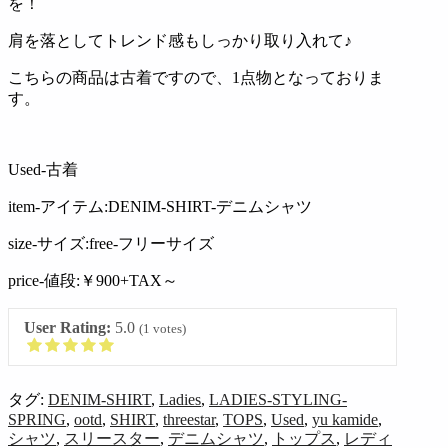
を！
肩を落としてトレンド感もしっかり取り入れて♪
こちらの商品は古着ですので、1点物となっておりま
す。
Used-古着
item-アイテム:DENIM-SHIRT-デニムシャツ
size-サイズ:free-フリーサイズ
price-値段:￥900+TAX～
User Rating:
5.0
(
1
votes)
タグ:
DENIM-SHIRT
,
Ladies
,
LADIES-STYLING-
SPRING
,
ootd
,
SHIRT
,
threestar
,
TOPS
,
Used
,
yu kamide
,
シャツ
,
スリースター
,
デニムシャツ
,
トップス
,
レディ