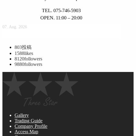
TEL. 075-746-5903
OPEN. 11:00 – 20:00
07. Aug. 2026
803
投稿
1588
likes
8120
followers
9880
followers
Gallery
Trading Guide
Company Profile
Access Map