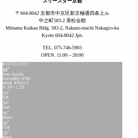
スリースター京都
〒604-8042 京都市中京区新京極通四条上ル
中之町583-2 美松会館
Mimatsu Kaikan Bldg. 583-2, Nakano-machi Nakagyo-ku
Kyoto 604-8042 Jpn.
TEL. 075-746-5903
OPEN. 11:00 – 20:00
KYOTO CITY
°
33
few clouds
humidity: 63%
wind: 4 m/s E
H 34 • L 33
°
34
Sat
°
34
Sun
°
30
Mon
°
30
Tue
°
28
Wed