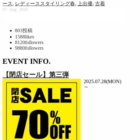
ース
,
レディーススタイリング春
,
上出優
,
古着
07. Aug. 2026
803
投稿
1588
likes
8120
followers
9880
followers
EVENT INFO.
【閉店セール】第三弾
2025.07.28(MON)
～