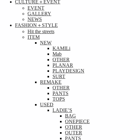
CULTURE＋EVENT
EVENT
GALLERY
NEWS
FASHION＋STYLE
Hit the streets
ITEM
NEW
KAMILi
Mab
OTHER
PLANAR
PLAYDESIGN
SURT
REMAKE
OTHER
PANTS
TOPS
USED
LADIE’S
BAG
ONEPIECE
OTHER
OUTER
PANTS