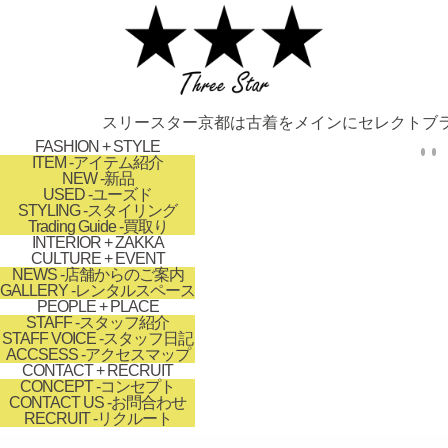
スリースター京都は古着をメインにセレクトブラ
FASHION + STYLE
ITEM
-アイテム紹介
NEW
-新品
USED
-ユーズド
STYLING
-スタイリング
Trading Guide
-買取り
INTERIOR + ZAKKA
CULTURE + EVENT
NEWS
-店舗からのご案内
GALLERY
-レンタルスペース
PEOPLE + PLACE
STAFF
-スタッフ紹介
STAFF VOICE
-スタッフ日記
ACCSESS
-アクセスマップ
CONTACT + RECRUIT
CONCEPT
-コンセプト
CONTACT US
-お問合わせ
RECRUIT
-リクルート