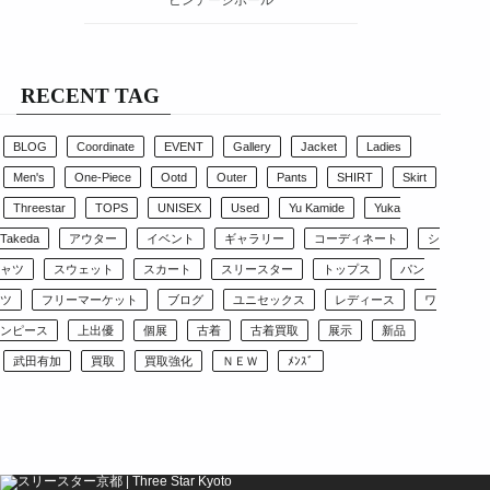
RECENT TAG
BLOG
Coordinate
EVENT
Gallery
Jacket
Ladies
Men's
One-Piece
Ootd
Outer
Pants
SHIRT
Skirt
Threestar
TOPS
UNISEX
Used
Yu Kamide
Yuka
Takeda
アウター
イベント
ギャラリー
コーディネート
シ
ャツ
スウェット
スカート
スリースター
トップス
パン
ツ
フリーマーケット
ブログ
ユニセックス
レディース
ワ
ンピース
上出優
個展
古着
古着買取
展示
新品
武田有加
買取
買取強化
ＮＥＷ
ﾒﾝｽﾞ