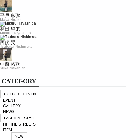
平戸 麻弥
Maya Hirato
林田 望来
Mikuru Hayashida
西俣 翼
Tsubasa Nishimata
中西 悠歌
Yuka Nakanishi
CATEGORY
CULTURE＋EVENT
EVENT
GALLERY
NEWS
FASHION＋STYLE
HIT THE STREETS
ITEM
NEW