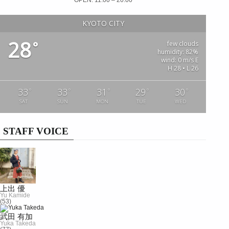
KYOTO CITY
28
°
few clouds
humidity: 82%
wind: 0 m/s E
H 28 • L 26
33
33
31
29
30
°
°
°
°
°
SAT
SUN
MON
TUE
WED
STAFF VOICE
上出 優
Yu Kamide
(53)
武田 有加
Yuka Takeda