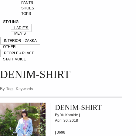
PANTS
SHOES
TOPS
STYLING
LADIE’S
MEN’S
INTERIOR＋ZAKKA
OTHER
PEOPLE＋PLACE
STAFF VOICE
DENIM-SHIRT
By Tags Keywords
DENIM-SHIRT
By Yu Kamide |
April 30, 2018
|
3698