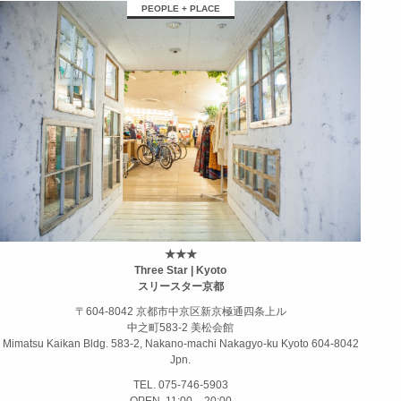
займ на карту онлайн без отказа
PEOPLE + PLACE
★★★
Three Star | Kyoto
スリースター京都
〒604-8042 京都市中京区新京極通四条上ル
中之町583-2 美松会館
Mimatsu Kaikan Bldg. 583-2, Nakano-machi Nakagyo-ku Kyoto 604-8042
Jpn.
TEL. 075-746-5903
OPEN. 11:00 – 20:00