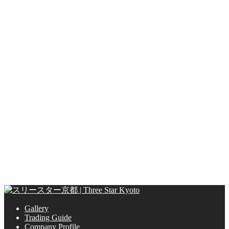
10. Aug. 2026
803
1588
8120
9880
投稿
Likes
Followers
Followers
Gallery
Trading Guide
Company Profile