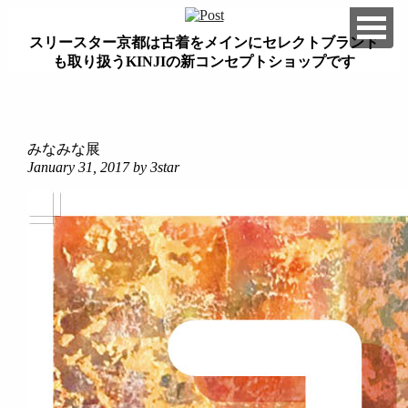
スリースター京都は古着をメインにセレクトブランド
も取り扱うKINJIの新コンセプトショップです
займ на карту онлайн без отказа
みなみな展
January 31, 2017
by 3star