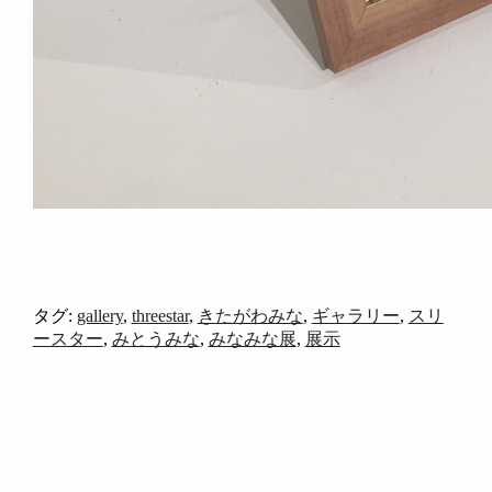
タグ:
gallery
,
threestar
,
きたがわみな
,
ギャラリー
,
スリ
ースター
,
みとうみな
,
みなみな展
,
展示
【閉店セール】第三弾