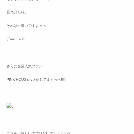
見つけた時。
それは出逢いですよっっ
( ´›ω‹｀)ﾉﾉ”
さらに当店人気ブランド
PINK HOUSEも入荷してますっっ!!!!!
こちらは珍しいのではないでしょうか!?