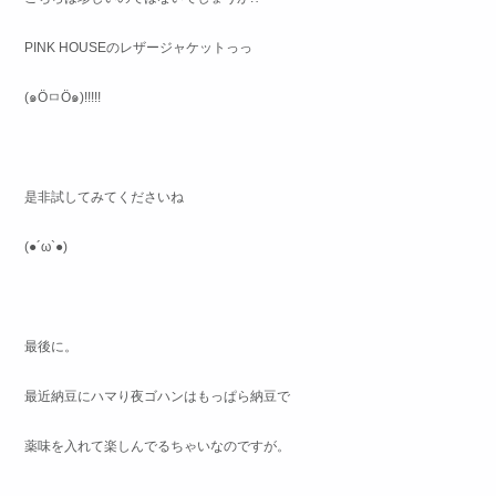
PINK HOUSEのレザージャケットっっ
(๑ÖㅁÖ๑)!!!!!
是非試してみてくださいね
(●´ω`●)
最後に。
最近納豆にハマり夜ゴハンはもっぱら納豆で
薬味を入れて楽しんでるちゃいなのですが。