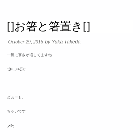
займ на карту онлайн без отказа
[]お箸と箸置き[]
October 29, 2016
by Yuka Takeda
一気に寒さが増してますね
:;((•﹏•๑)));:
どぉーも。
ちゃいです
ˎ₍•ʚ•₎ˏ