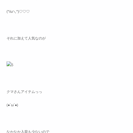
(*/ω＼*)♡♡♡
それに加えて人気なのが
クマさんアイテムっっ
(●´ω`●)
なかなか入荷も少ないので