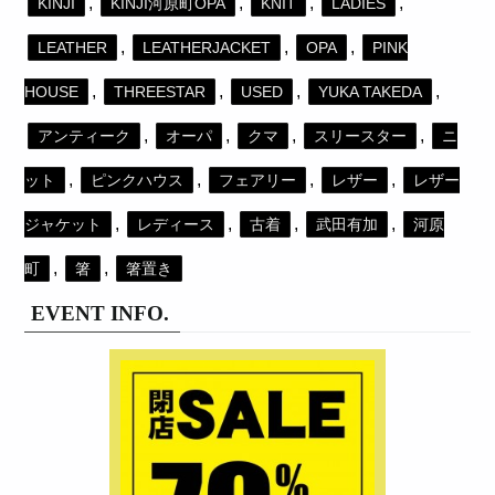
,
,
,
,
KINJI
KINJI河原町OPA
KNIT
LADIES
,
,
,
LEATHER
LEATHERJACKET
OPA
PINK
,
,
,
,
HOUSE
THREESTAR
USED
YUKA TAKEDA
,
,
,
,
アンティーク
オーパ
クマ
スリースター
ニ
,
,
,
,
ット
ピンクハウス
フェアリー
レザー
レザー
,
,
,
,
ジャケット
レディース
古着
武田有加
河原
,
,
町
箸
箸置き
EVENT INFO.