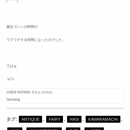
( *´꒳`* )
最近ゴハンの時間が
ワクワクする時間になったのでした。
ではぁ
´ω`)ﾉ
USER RATING:
5.0
(
1
VOTES)
Sending
タグ:
,
,
,
,
ANTIQUE
FAIRY
HASI
KAWARAMACHI