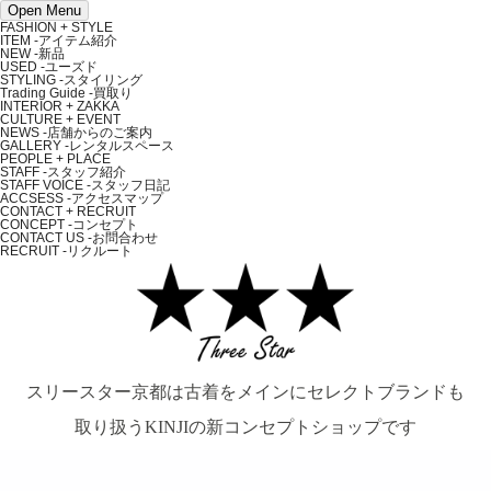
Open Menu
FASHION + STYLE
ITEM
-アイテム紹介
NEW
-新品
USED
-ユーズド
STYLING
-スタイリング
Trading Guide
-買取り
INTERIOR + ZAKKA
CULTURE + EVENT
NEWS
-店舗からのご案内
GALLERY
-レンタルスペース
PEOPLE + PLACE
STAFF
-スタッフ紹介
STAFF VOICE
-スタッフ日記
ACCSESS
-アクセスマップ
CONTACT + RECRUIT
CONCEPT
-コンセプト
CONTACT US
-お問合わせ
RECRUIT
-リクルート
スリースター京都は古着をメインにセレクトブランドも
取り扱うKINJIの新コンセプトショップです