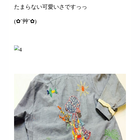
たまらない可愛いさですっっ
(✿˘艸˘✿)