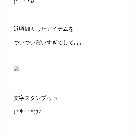
(*˙︶˙*)ﾉﾞ
近頃細々したアイテムを
ついつい買いすぎでして｡｡｡
文字スタンプっっ
(*´艸｀*)ｳﾌ