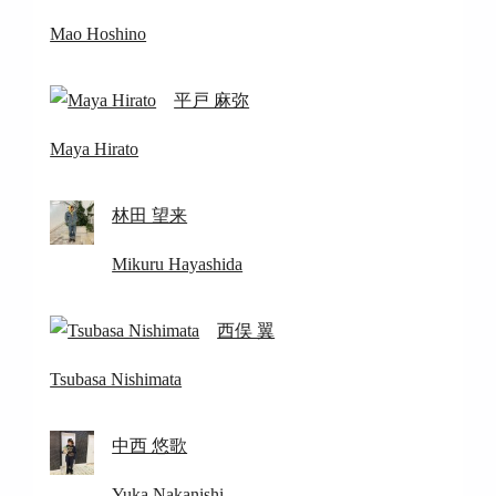
Mao Hoshino
平戸 麻弥
Maya Hirato
林田 望来
Mikuru Hayashida
西俣 翼
Tsubasa Nishimata
中西 悠歌
Yuka Nakanishi