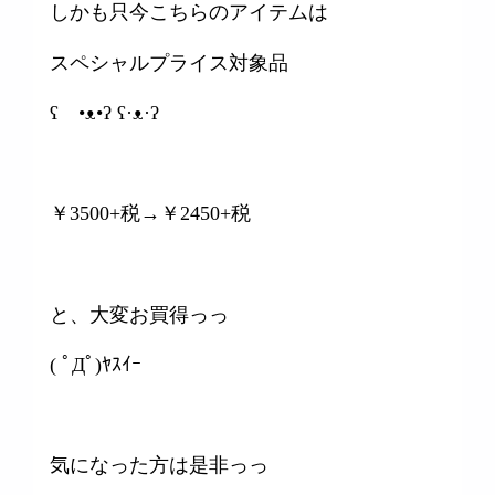
しかも只今こちらのアイテムは
スペシャルプライス対象品
ʕ •ᴥ•ʔ ʕ·ᴥ·ʔ
￥3500+税→￥2450+税
と、大変お買得っっ
( ﾟДﾟ)ﾔｽｲｰ
気になった方は是非っっ