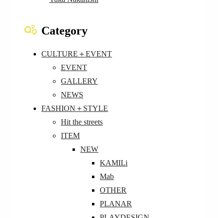
Category
CULTURE＋EVENT
EVENT
GALLERY
NEWS
FASHION＋STYLE
Hit the streets
ITEM
NEW
KAMILi
Mab
OTHER
PLANAR
PLAYDESIGN