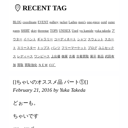
RECENT TAG
BLOG
coordinate
EVENT
gallery
jacket
Ladies
men's
one-piece
ootd
outer
pants
SHIRT
skirt
threestar
TOPS
UNISEX
Used
yu kamide
yuka takeda
ア
ウター
イベント
ギャラリー
コーディネート
シャツ
スウェット
スカー
ト
スリースター
トップス
パンツ
フリーマーケット
ブログ
ユニセック
ス
レディース
ワンピース
上出優
個展
古着
古着買取
展示
新品
武田有
加
買取
買取強化
ＮＥＷ
ﾒﾝｽﾞ
[]ちゃいのオススメ品 パート①[]
February 21, 2016
by Yuka Takeda
どぉーも。
ちゃいです