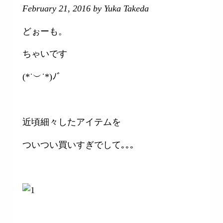
February 21, 2016
by Yuka Takeda
どぉーも。
ちゃいです
(*˙︶˙*)ﾉﾞ
近頃細々したアイテムを
ついつい買いすぎでして｡｡｡