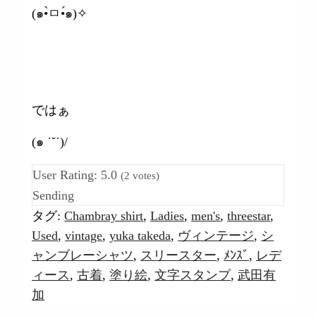
(๑•̀ㅁ•́๑)✧
ではぁ
(๑ ˙˘˙)/
User Rating:
5.0
(
2
votes)
Sending
タグ:
Chambray shirt
,
Ladies
,
men's
,
threestar
,
Used
,
vintage
,
yuka takeda
,
ヴィンテージ
,
シ
ャンブレーシャツ
,
スリースター
,
ﾒﾝｽﾞ
,
レデ
ィース
,
古着
,
塗り絵
,
文字スタンプ
,
武田有
加