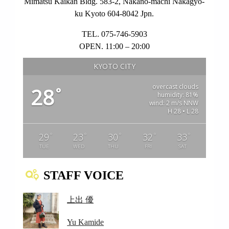
Mimatsu Kaikan Bldg. 583-2, Nakano-machi Nakagyo-
ku Kyoto 604-8042 Jpn.
TEL. 075-746-5903
OPEN. 11:00 – 20:00
KYOTO CITY
overcast clouds
28
°
humidity: 81%
wind: 2 m/s NNW
H 28 • L 28
°
°
°
°
°
29
23
30
32
33
TUE
WED
THU
FRI
SAT
STAFF VOICE
上出 優
Yu Kamide