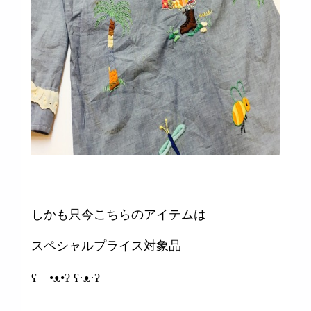
しかも只今こちらのアイテムは
スペシャルプライス対象品
ʕ •ᴥ•ʔ ʕ·ᴥ·ʔ