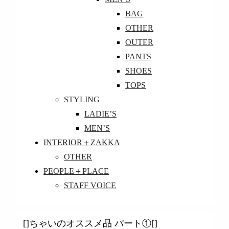
BAG
OTHER
OUTER
PANTS
SHOES
TOPS
STYLING
LADIE’S
MEN’S
INTERIOR＋ZAKKA
OTHER
PEOPLE＋PLACE
STAFF VOICE
[]ちゃいのオススメ品 パート①[]