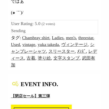
ではぁ
(๑ ˙˘˙)/
User Rating:
5.0
(
2
votes)
Sending
タグ:
Chambray shirt
,
Ladies
,
men's
,
threestar
,
Used
,
vintage
,
yuka takeda
,
ヴィンテージ
,
シ
ャンブレーシャツ
,
スリースター
,
ﾒﾝｽﾞ
,
レデ
ィース
,
古着
,
塗り絵
,
文字スタンプ
,
武田有
加
EVENT INFO.
【閉店セール】第三弾