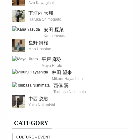
Azu Kawagishi
下垣内 大翔
Haruka Shimogaito
安田 夏菜
Kana Yasuda
星野 舞桜
Mao Hoshino
平戸 麻弥
Maya Hirato
林田 望来
Mikuru Hayashida
西俣 翼
Tsubasa Nishimata
中西 悠歌
Yuka Nakanishi
CATEGORY
CULTURE＋EVENT