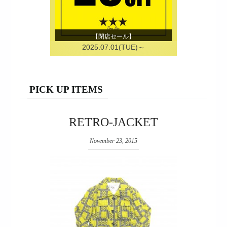
【閉店セール】
2025.07.01(TUE)～
PICK UP ITEMS
RETRO-JACKET
November 23, 2015