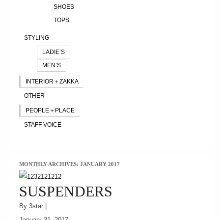
SHOES
TOPS
STYLING
LADIE’S
MEN’S
INTERIOR＋ZAKKA
OTHER
PEOPLE＋PLACE
STAFF VOICE
MONTHLY ARCHIVES: JANUARY 2017
SUSPENDERS
By 3star |
January 31, 2017