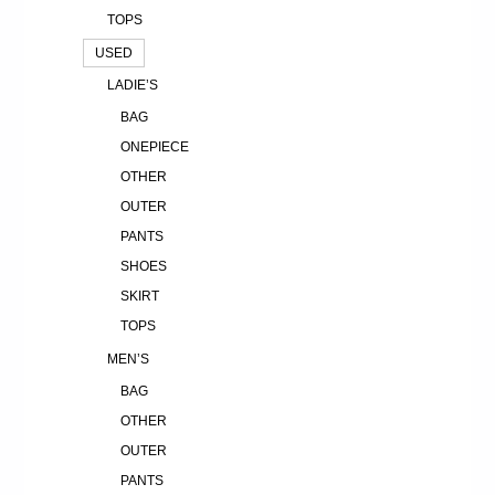
TOPS
USED
LADIE’S
BAG
ONEPIECE
OTHER
OUTER
PANTS
SHOES
SKIRT
TOPS
MEN’S
BAG
OTHER
OUTER
PANTS