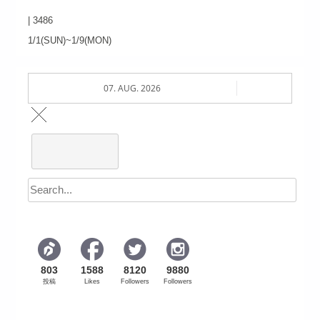
|
3486
1/1(SUN)~1/9(MON)
07. AUG. 2026
803
1588
8120
9880
投稿
Likes
Followers
Followers