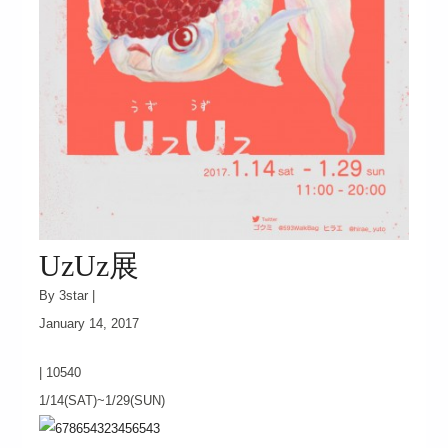
UzUz展
By 3star |
January 14, 2017
|
10540
1/14(SAT)~1/29(SUN)