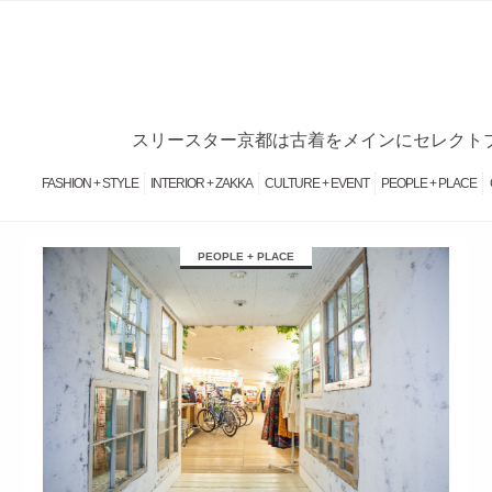
スリースター京都は古着をメインにセレクトブ
FASHION + STYLE
INTERIOR + ZAKKA
CULTURE + EVENT
PEOPLE + PLACE
займ на карту онлайн без отказа
PEOPLE + PLACE