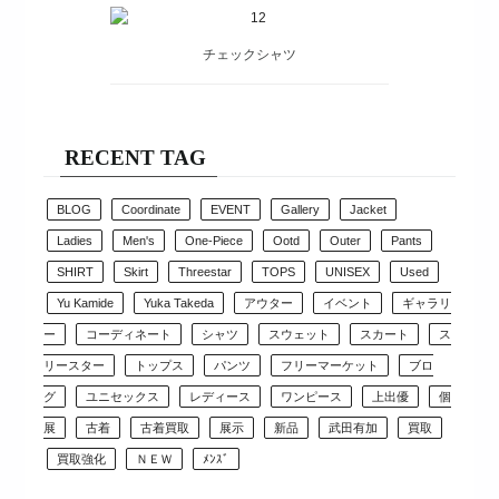
チェックシャツ
RECENT TAG
BLOG
Coordinate
EVENT
Gallery
Jacket
Ladies
Men's
One-Piece
Ootd
Outer
Pants
SHIRT
Skirt
Threestar
TOPS
UNISEX
Used
Yu Kamide
Yuka Takeda
アウター
イベント
ギャラリ
ー
コーディネート
シャツ
スウェット
スカート
ス
リースター
トップス
パンツ
フリーマーケット
ブロ
グ
ユニセックス
レディース
ワンピース
上出優
個
展
古着
古着買取
展示
新品
武田有加
買取
買取強化
ＮＥＷ
ﾒﾝｽﾞ