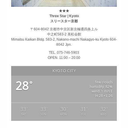
★★★
Three Star | Kyoto
スリースター京都
〒604-8042 京都市中京区新京極通四条上ル
中之町583-2 美松会館
Mimatsu Kaikan Bldg. 583-2, Nakano-machi Nakagyo-ku Kyoto 604-
8042 Jpn.
TEL. 075-746-5903
OPEN. 11:00 – 20:00
KYOTO CITY
28
°
few clouds
humidity: 82%
wind: 1 m/s E
H 28 • L 26
33
33
30
31
32
°
°
°
°
°
SAT
SUN
MON
TUE
WED