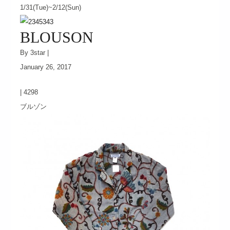
1/31(Tue)~2/12(Sun)
BLOUSON
By 3star |
January 26, 2017
|
4298
ブルゾン