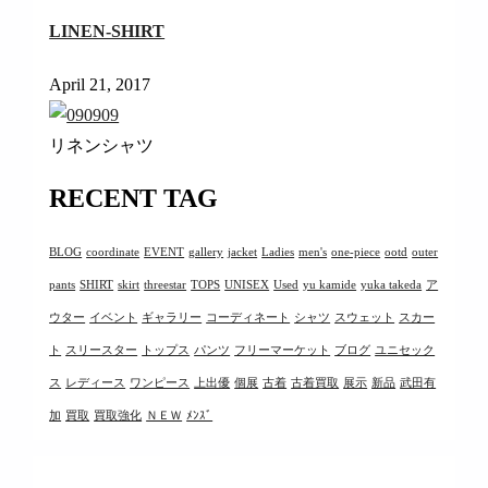
LINEN-SHIRT
April 21, 2017
リネンシャツ
RECENT TAG
BLOG
coordinate
EVENT
gallery
jacket
Ladies
men's
one-piece
ootd
outer
pants
SHIRT
skirt
threestar
TOPS
UNISEX
Used
yu kamide
yuka takeda
ア
ウター
イベント
ギャラリー
コーディネート
シャツ
スウェット
スカー
ト
スリースター
トップス
パンツ
フリーマーケット
ブログ
ユニセック
ス
レディース
ワンピース
上出優
個展
古着
古着買取
展示
新品
武田有
加
買取
買取強化
ＮＥＷ
ﾒﾝｽﾞ