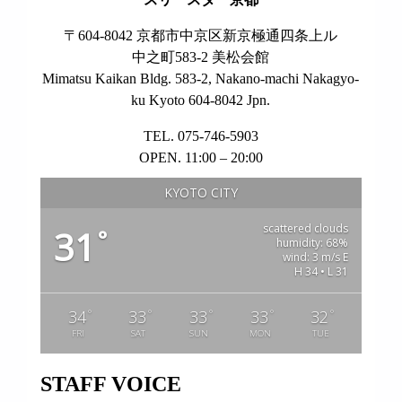
〒604-8042 京都市中京区新京極通四条上ル
中之町583-2 美松会館
Mimatsu Kaikan Bldg. 583-2, Nakano-machi Nakagyo-
ku Kyoto 604-8042 Jpn.
TEL. 075-746-5903
OPEN. 11:00 – 20:00
KYOTO CITY
scattered clouds
31
°
humidity: 68%
wind: 3 m/s E
H 34 • L 31
°
°
°
°
°
34
33
33
33
32
FRI
SAT
SUN
MON
TUE
STAFF VOICE