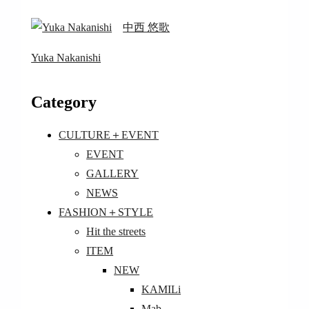
中西 悠歌
Yuka Nakanishi
Category
CULTURE＋EVENT
EVENT
GALLERY
NEWS
FASHION＋STYLE
Hit the streets
ITEM
NEW
KAMILi
Mab