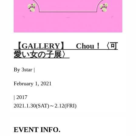
【GALLERY】 Chou！〈可
愛い女の子展〉
By 3star |
February 1, 2021
|
2017
2021.1.30(SAT)～2.12(FRI)
EVENT INFO.