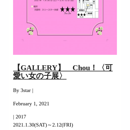
【GALLERY】 Chou！〈可
愛い女の子展〉
By 3star |
February 1, 2021
|
2017
2021.1.30(SAT)～2.12(FRI)