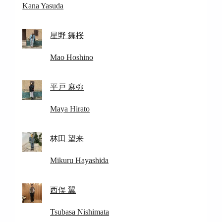
Kana Yasuda
星野 舞桜
Mao Hoshino
平戸 麻弥
Maya Hirato
林田 望来
Mikuru Hayashida
西俣 翼
Tsubasa Nishimata