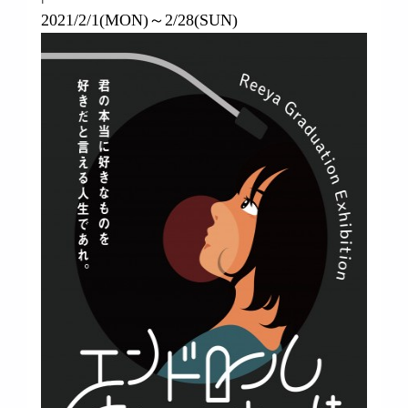
2021/2/1(MON)～2/28(SUN)