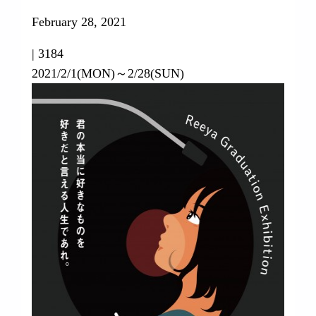
February 28, 2021
|
3184
2021/2/1(MON)～2/28(SUN)