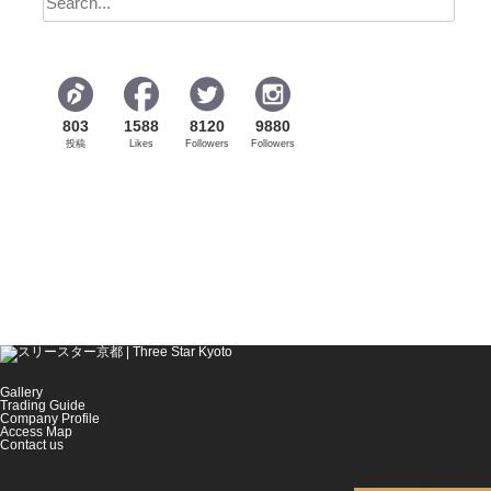
803
1588
8120
9880
投稿
Likes
Followers
Followers
Gallery
Trading Guide
Company Profile
Access Map
Contact us