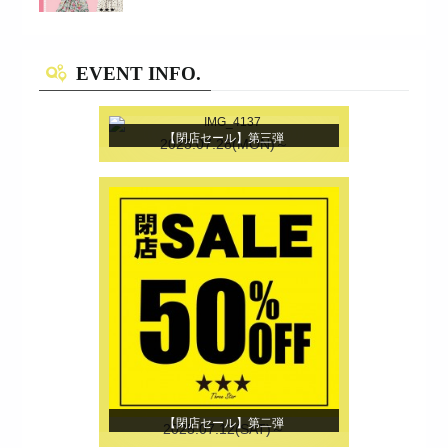
|
4276
2021/4/1(THU)～4/30(FRI)
EVENT INFO.
【閉店セール】第三弾
2025.07.28(MON)～
【閉店セール】第二弾
2025.07.12(SAT)～