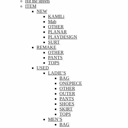
Hit the streets
ITEM
NEW
KAMILi
Mab
OTHER
PLANAR
PLAYDESIGN
SURT
REMAKE
OTHER
PANTS
TOPS
USED
LADIE’S
BAG
ONEPIECE
OTHER
OUTER
PANTS
SHOES
SKIRT
TOPS
MEN’S
BAG