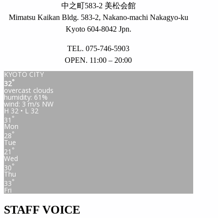
中之町583-2 美松会館
Mimatsu Kaikan Bldg. 583-2, Nakano-machi Nakagyo-ku
Kyoto 604-8042 Jpn.
TEL. 075-746-5903
OPEN. 11:00 – 20:00
KYOTO CITY
°
32
overcast clouds
humidity: 61%
wind: 3 m/s NW
H 32 • L 32
°
31
Mon
°
28
Tue
°
21
Wed
°
30
Thu
°
33
Fri
STAFF VOICE