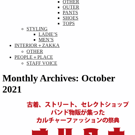
OTHER
OUTER
PANTS
SHOES
TOPS
STYLING
LADIE’S
MEN’S
INTERIOR＋ZAKKA
OTHER
PEOPLE＋PLACE
STAFF VOICE
Monthly Archives: October
2021