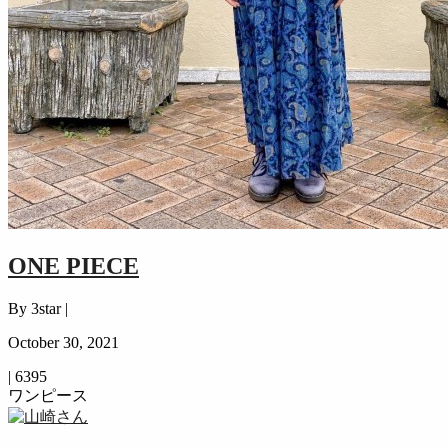
ONE PIECE
By 3star |
October 30, 2021
|
6395
ワンピース