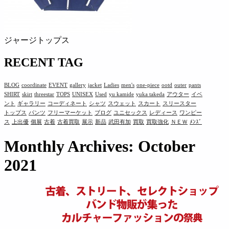
ジャージトップス
RECENT TAG
BLOG
coordinate
EVENT
gallery
jacket
Ladies
men's
one-piece
ootd
outer
pants
SHIRT
skirt
threestar
TOPS
UNISEX
Used
yu kamide
yuka takeda
アウター
イベ
ント
ギャラリー
コーディネート
シャツ
スウェット
スカート
スリースター
トップス
パンツ
フリーマーケット
ブログ
ユニセックス
レディース
ワンピー
ス
上出優
個展
古着
古着買取
展示
新品
武田有加
買取
買取強化
ＮＥＷ
ﾒﾝｽﾞ
Monthly Archives: October
2021