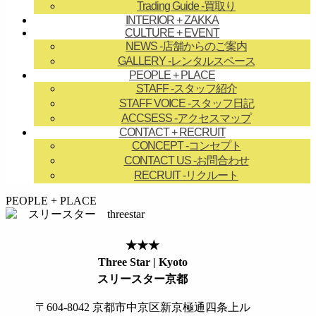
Trading Guide
-買取り
INTERIOR + ZAKKA
CULTURE + EVENT
NEWS
-店舗からのご案内
GALLERY
-レンタルスペース
PEOPLE + PLACE
STAFF
-スタッフ紹介
STAFF VOICE
-スタッフ日記
ACCSESS
-アクセスマップ
CONTACT + RECRUIT
CONCEPT
-コンセプト
CONTACT US
-お問合わせ
RECRUIT
-リクルート
займ на карту онлайн без отказа
PEOPLE + PLACE
★★★
Three Star | Kyoto
スリースター京都
〒604-8042 京都市中京区新京極通四条上ル