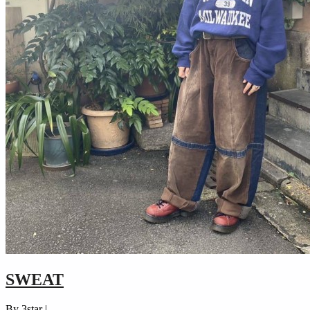
SWEAT
By 3star |