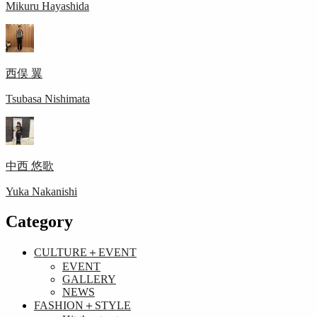
Mikuru Hayashida
西俣 翼
Tsubasa Nishimata
中西 悠歌
Yuka Nakanishi
Category
CULTURE＋EVENT
EVENT
GALLERY
NEWS
FASHION＋STYLE