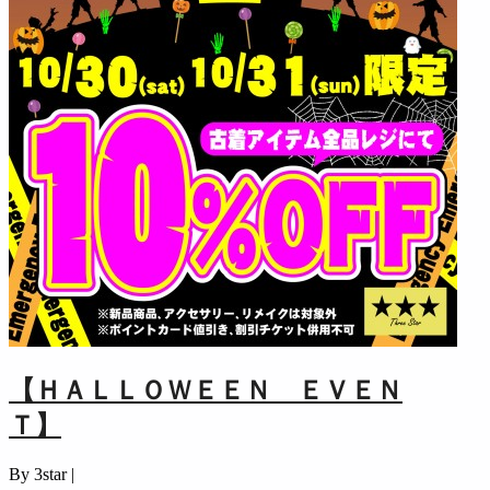
【ＨＡＬＬＯＷＥＥＮ ＥＶＥＮ
Ｔ】
By 3star |