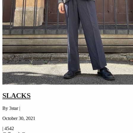
SLACKS
By 3star |
October 30, 2021
|
4542