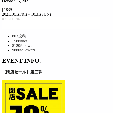
October 15, 2021
|
1839
2021.10.1(FRI)～10.31(SUN)
09. Aug. 2026
803
投稿
1588
likes
8120
followers
9880
followers
EVENT INFO.
【閉店セール】第三弾