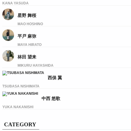
KANA YASUDA
星野 舞桜
MAO HOSHINO
平戸 麻弥
MAYA HIRATO
林田 望来
MIKURU HAYASHIDA
西俣 翼
TSUBASA NISHIMATA
中西 悠歌
YUKA NAKANISHI
CATEGORY