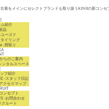
古着をメインにセレクトブランドも取り扱うKINJIの新コンセ
E
テム紹介
新品
-ユーズド
スタイリング
de
-買取り
KA
NT
舗からのご案内
レンタルスペース
E
タッフ紹介
CE
-スタッフ日記
-アクセスマップ
RUIT
-コンセプト
US
-お問合わせ
リクルート