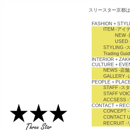
スリースター京都は
FASHION + STYL
ITEM
-アイ
NEW
-
USED
STYLING
-
Trading Gui
INTERIOR + ZAK
CULTURE + EVE
NEWS
-店
GALLERY
-
PEOPLE + PLAC
STAFF
-ス
STAFF VOI
ACCSESS
CONTACT + REC
CONCEPT
CONTACT 
RECRUIT
-