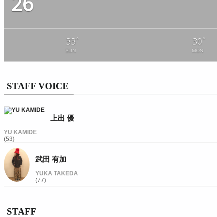
26
°
°
33
30
SUN
MON
STAFF VOICE
上出 優
YU KAMIDE
(53)
武田 有加
YUKA TAKEDA
(77)
STAFF