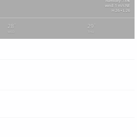
humidity: 78%
wind: 1 m/s NE
H 26 • L 26
°
°
28
29
WED
THU