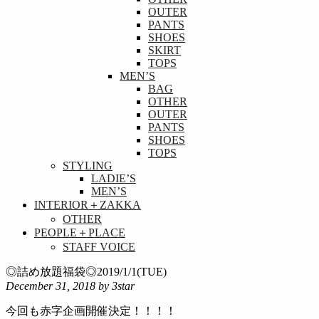
OUTER
PANTS
SHOES
SKIRT
TOPS
MEN’S
BAG
OTHER
OUTER
PANTS
SHOES
TOPS
STYLING
LADIE’S
MEN’S
INTERIOR＋ZAKKA
OTHER
PEOPLE＋PLACE
STAFF VOICE
◎詰め放題福袋◎2019/1/1(TUE)
December 31, 2018
by 3star
今回も赤字企画開催決定！！！！