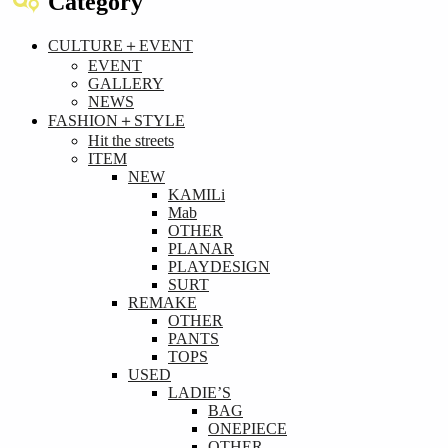
Category
CULTURE＋EVENT
EVENT
GALLERY
NEWS
FASHION＋STYLE
Hit the streets
ITEM
NEW
KAMILi
Mab
OTHER
PLANAR
PLAYDESIGN
SURT
REMAKE
OTHER
PANTS
TOPS
USED
LADIE’S
BAG
ONEPIECE
OTHER