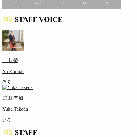
SUN
MON
TUE
WED
THU
STAFF VOICE
上出 優
Yu Kamide
(53)
武田 有加
Yuka Takeda
(77)
STAFF