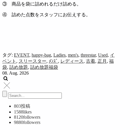
③ 商品を袋に詰めれるだけ詰める。
④ 詰めた点数をスタッフにお伝えする。
タグ:
EVENT
,
happy-bag
,
Ladies
,
men's
,
threestar
,
Used
,
イ
ベント
,
スリースター
,
ﾒﾝｽﾞ
,
レディース
,
古着
,
正月
,
福
袋
,
詰め放題
,
詰め放題福袋
08. Aug. 2026
803
投稿
1588
likes
8120
followers
9880
followers