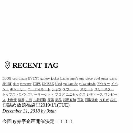
RECENT TAG
BLOG
coordinate
EVENT
gallery
jacket
Ladies
men's
one-piece
ootd
outer
pants
SHIRT
skirt
threestar
TOPS
UNISEX
Used
yu kamide
yuka takeda
アウター
イベ
ント
ギャラリー
コーディネート
シャツ
スウェット
スカート
スリースター
トップス
パンツ
フリーマーケット
ブログ
ユニセックス
レディース
ワンピー
ス
上出優
個展
古着
古着買取
展示
新品
武田有加
買取
買取強化
ＮＥＷ
ﾒﾝｽﾞ
◎詰め放題福袋◎2019/1/1(TUE)
December 31, 2018
by 3star
今回も赤字企画開催決定！！！！