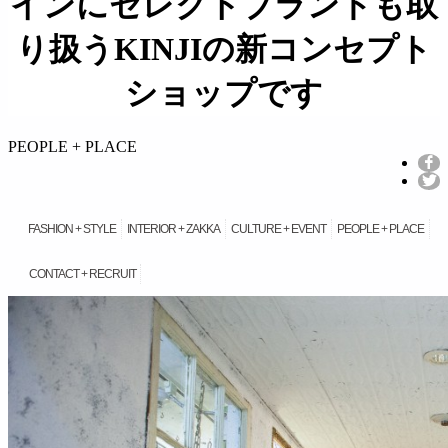
インにセレクトブランドも取
り扱うKINJIの新コンセプト
ショップです
займ на карту онлайн без отказа
PEOPLE + PLACE
FASHION + STYLE
INTERIOR + ZAKKA
CULTURE + EVENT
PEOPLE + PLACE
CONTACT + RECRUIT