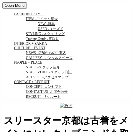
Open Menu
FASHION + STYLE
ITEM
-アイテム紹介
NEW
-新品
USED
-ユーズド
STYLING
-スタイリング
Trading Guide
-買取り
INTERIOR + ZAKKA
CULTURE + EVENT
NEWS
-店舗からのご案内
GALLERY
-レンタルスペース
PEOPLE + PLACE
STAFF
-スタッフ紹介
STAFF VOICE
-スタッフ日記
ACCSESS
-アクセスマップ
CONTACT + RECRUIT
CONCEPT
-コンセプト
CONTACT US
-お問合わせ
RECRUIT
-リクルート
スリースター京都は古着をメ