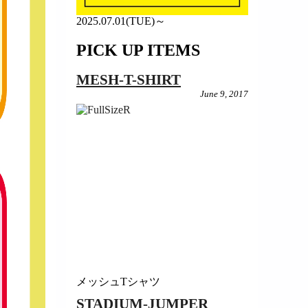
2025.07.01(TUE)～
PICK UP ITEMS
MESH-T-SHIRT
June 9, 2017
メッシュTシャツ
STADIUM-JUMPER