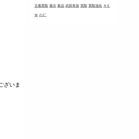
古着買取
展示
新品
武田有加
買取
買取強化
ＮＥ
Ｗ
ﾒﾝｽﾞ
うございま