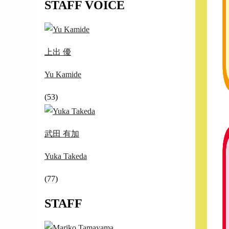
STAFF VOICE
上出 優
Yu Kamide
(53)
武田 有加
Yuka Takeda
(77)
STAFF