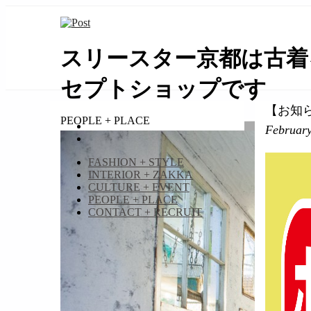
スリースター京都は古着
セプトショップです
【お知
займ на карту онлайн без отказа
PEOPLE + PLACE
February
FASHION + STYLE
INTERIOR + ZAKKA
CULTURE + EVENT
PEOPLE + PLACE
CONTACT + RECRUIT