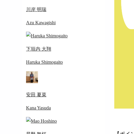
川岸 明瑞
Azu Kawagishi
下垣内 大翔
Haruka Shimogaito
安田 夏菜
Kana Yasuda
【ポイ