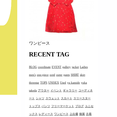
ワンピース
RECENT TAG
BLOG
coordinate
EVENT
gallery
jacket
Ladies
men's
one-piece
ootd
outer
pants
SHIRT
skirt
threestar
TOPS
UNISEX
Used
yu kamide
yuka
takeda
アウター
イベント
ギャラリー
コーディネ
ート
シャツ
スウェット
スカート
スリースター
トップス
パンツ
フリーマーケット
ブログ
ユニセ
ックス
レディース
ワンピース
上出優
個展
古着