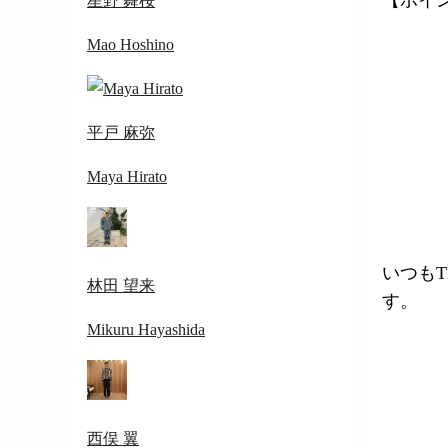
星野 舞桜
Mao Hoshino
平戸 麻弥
Maya Hirato
いつもT
林田 望来
す。
Mikuru Hayashida
西俣 翼