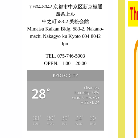
〒604-8042 京都市中京区新京極通
四条上ル
中之町583-2 美松会館
Mimatsu Kaikan Bldg. 583-2, Nakano-
machi Nakagyo-ku Kyoto 604-8042
Jpn.
TEL. 075-746-5903
OPEN. 11:00 – 20:00
KYOTO CITY
clear sky
28
°
humidity: 74%
wind: 0 m/s ENE
H 28 • L 24
°
°
°
°
°
33
30
30
24
30
SUN
MON
TUE
WED
THU