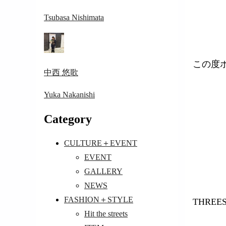
Tsubasa Nishimata
この度
中西 悠歌
Yuka Nakanishi
Category
CULTURE＋EVENT
EVENT
GALLERY
NEWS
FASHION＋STYLE
THRE
Hit the streets