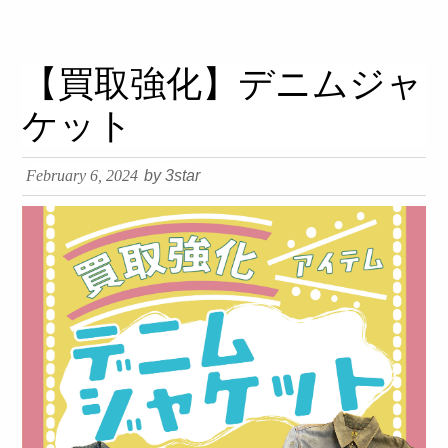
займ на карту онлайн без отказа
【買取強化】デニムジャ
ケット
February 6, 2024
by 3star