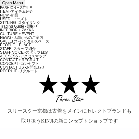
Open Menu
FASHION + STYLE
ITEM
-アイテム紹介
NEW
-新品
USED
-ユーズド
STYLING
-スタイリング
Trading Guide
-買取り
INTERIOR + ZAKKA
CULTURE + EVENT
NEWS
-店舗からのご案内
GALLERY
-レンタルスペース
PEOPLE + PLACE
STAFF
-スタッフ紹介
STAFF VOICE
-スタッフ日記
ACCSESS
-アクセスマップ
CONTACT + RECRUIT
CONCEPT
-コンセプト
CONTACT US
-お問合わせ
RECRUIT
-リクルート
スリースター京都は古着をメインにセレクトブランドも
取り扱うKINJIの新コンセプトショップです