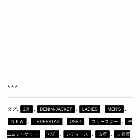
★★★
タグ:
,
,
,
,
2月
DENIM-JACKET
LADIES
MEN'S
,
,
,
,
ＮＥＷ
THREESTAR
USED
スリースター
デ
,
,
,
,
ニムジャケット
ﾒﾝｽﾞ
レディース
古着
古着買