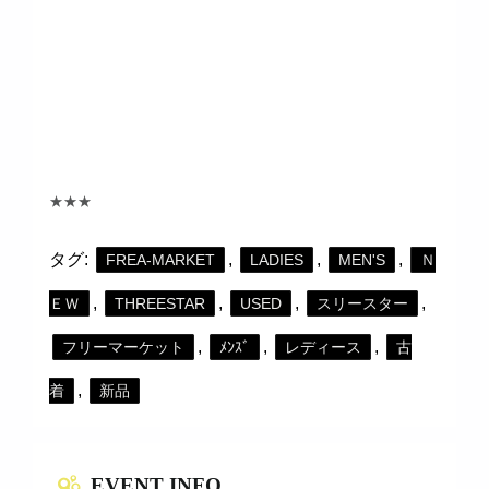
★★★
タグ:
,
,
,
FREA-MARKET
LADIES
MEN'S
Ｎ
,
,
,
,
ＥＷ
THREESTAR
USED
スリースター
,
,
,
フリーマーケット
ﾒﾝｽﾞ
レディース
古
,
着
新品
EVENT INFO.