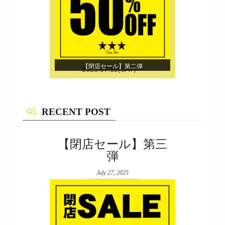
【閉店セール】第二弾
2025.07.12(SAT)～
RECENT POST
【閉店セール】第三
弾
July 27, 2025