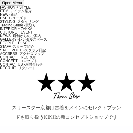
Open Menu
FASHION + STYLE
ITEM
-アイテム紹介
NEW
-新品
USED
-ユーズド
STYLING
-スタイリング
Trading Guide
-買取り
INTERIOR + ZAKKA
CULTURE + EVENT
NEWS
-店舗からのご案内
GALLERY
-レンタルスペース
PEOPLE + PLACE
STAFF
-スタッフ紹介
STAFF VOICE
-スタッフ日記
ACCSESS
-アクセスマップ
CONTACT + RECRUIT
CONCEPT
-コンセプト
CONTACT US
-お問合わせ
RECRUIT
-リクルート
スリースター京都は古着をメインにセレクトブラン
ドも取り扱うKINJIの新コンセプトショップです