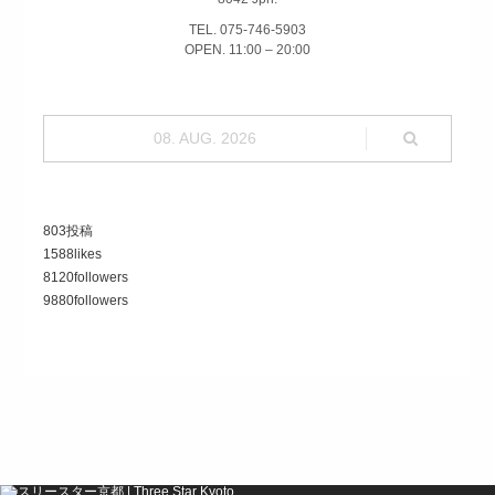
TEL. 075-746-5903
OPEN. 11:00 – 20:00
08. AUG. 2026
803
投稿
1588
likes
8120
followers
9880
followers