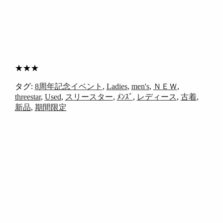
★★★
タグ:
8周年記念イベント
,
Ladies
,
men's
,
ＮＥＷ
,
threestar
,
Used
,
スリースター
,
ﾒﾝｽﾞ
,
レディース
,
古着
,
新品
,
期間限定
【閉店セール】第三弾
2025.07.28(MON)
～