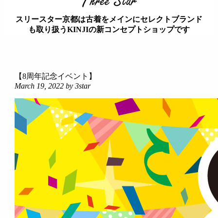
スリースター京都は古着をメインにセレクトブランド
も取り扱うKINJIの新コンセプトショップです
займ на карту онлайн без отказа
【8周年記念イベント】
March 19, 2022
by 3star