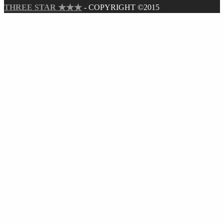
THREE STAR ★★★
- COPYRIGHT ©2015