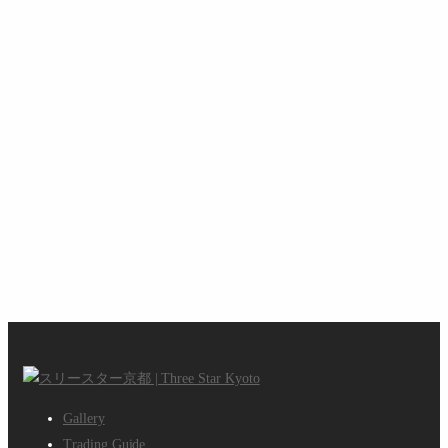
08. Aug. 2026
803
1588
8120
9880
投稿
Likes
Followers
Followers
Gallery
Trading Guide