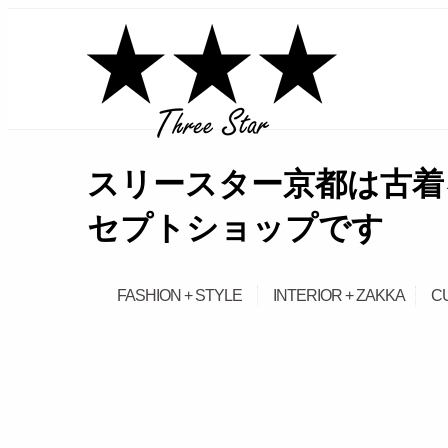
займ на карту онлайн без отказа
スリースター京都は古着
セプトショップです
FASHION + STYLE
INTERIOR + ZAKKA
C