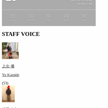
wind: 2 m/s ENE
H 28 • L 28
°
°
°
°
°
33
30
30
24
30
SUN
MON
TUE
WED
THU
STAFF VOICE
上出 優
Yu Kamide
(53)