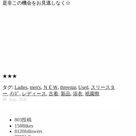
是非この機会をお見逃しなく☆
★★★
タグ:
Ladies
,
men's
,
ＮＥＷ
,
threestar
,
Used
,
スリースタ
ー
,
ﾒﾝｽﾞ
,
レディース
,
古着
,
新品
,
浴衣
,
祇園祭
08. Aug. 2026
803
投稿
1588
likes
8120
followers