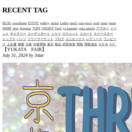
RECENT TAG
BLOG
coordinate
EVENT
gallery
jacket
Ladies
men's
one-piece
ootd
outer
pants
SHIRT
skirt
threestar
TOPS
UNISEX
Used
yu kamide
yuka takeda
アウター
イベ
ント
ギャラリー
コーディネート
シャツ
スウェット
スカート
スリースター
トップス
パンツ
フリーマーケット
ブログ
ユニセックス
レディース
ワンピー
ス
上出優
個展
古着
古着買取
展示
新品
武田有加
買取
買取強化
ＮＥＷ
ﾒﾝｽﾞ
【YUKATA FAIR】
July 31, 2024
by 3star