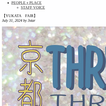
PEOPLE＋PLACE
STAFF VOICE
【YUKATA FAIR】
July 31, 2024
by 3star