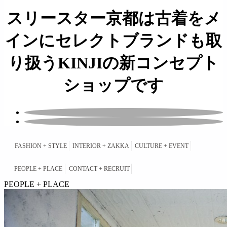
スリースター京都は古着をメ
インにセレクトブランドも取
り扱うKINJIの新コンセプト
ショップです
з
FASHION + STYLE
INTERIOR + ZAKKA
CULTURE + EVENT
н
к
PEOPLE + PLACE
CONTACT + RECRUIT
б
PEOPLE + PLACE
о