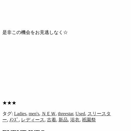
是非この機会をお見逃しなく☆
★★★
タグ:
Ladies
,
men's
,
ＮＥＷ
,
threestar
,
Used
,
スリースタ
ー
,
ﾒﾝｽﾞ
,
レディース
,
古着
,
新品
,
浴衣
,
祇園祭