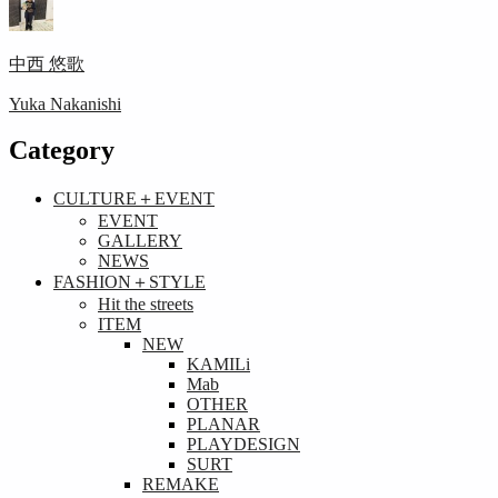
中西 悠歌
Yuka Nakanishi
Category
CULTURE＋EVENT
EVENT
GALLERY
NEWS
FASHION＋STYLE
Hit the streets
ITEM
NEW
KAMILi
Mab
OTHER
PLANAR
PLAYDESIGN
SURT
REMAKE