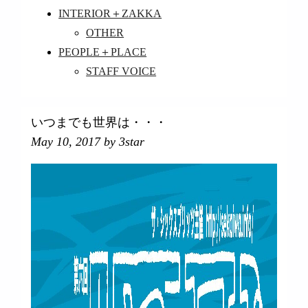
INTERIOR＋ZAKKA
OTHER
PEOPLE＋PLACE
STAFF VOICE
いつまでも世界は・・・
May 10, 2017
by 3star