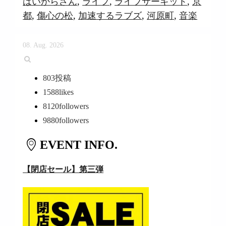
はいからさん
,
ライフ
,
ライブサーキット
,
京
都
,
傷心の松
,
加速するラブズ
,
河原町
,
音楽
08. Aug. 2026
803
投稿
1588
likes
8120
followers
9880
followers
EVENT INFO.
【閉店セール】第三弾