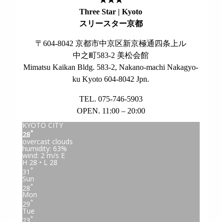
Three Star | Kyoto
スリースター京都
〒604-8042 京都市中京区新京極通四条上ル
中之町583-2 美松会館
Mimatsu Kaikan Bldg. 583-2, Nakano-machi Nakagyo-
ku Kyoto 604-8042 Jpn.
TEL. 075-746-5903
OPEN. 11:00 – 20:00
KYOTO CITY
°
28
overcast clouds
humidity: 63%
wind: 2 m/s E
H 28 • L 28
°
31
Sun
°
28
Mon
°
29
Tue
°
23