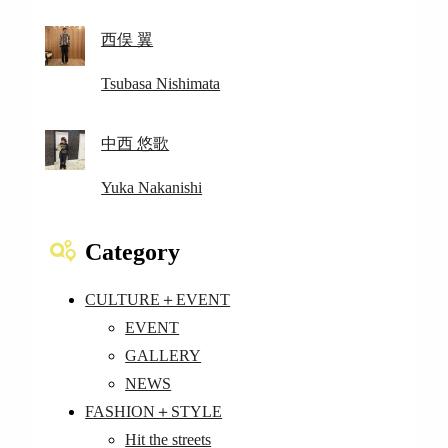
西俣 翼
Tsubasa Nishimata
中西 悠歌
Yuka Nakanishi
Category
CULTURE＋EVENT
EVENT
GALLERY
NEWS
FASHION＋STYLE
Hit the streets