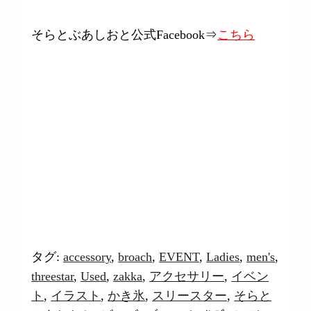
そらとぶあしおと公式Facebook⇒
こちら
タグ:
accessory
,
broach
,
EVENT
,
Ladies
,
men's
,
threestar
,
Used
,
zakka
,
アクセサリー
,
イベン
ト
,
イラスト
,
かき氷
,
スリースター
,
そらと