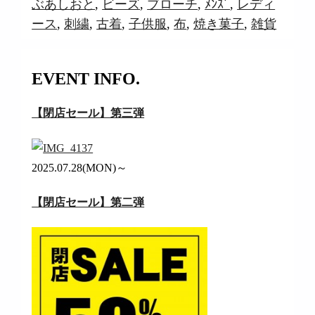
ぶあしおと
,
ビーズ
,
ブローチ
,
ﾒﾝｽﾞ
,
レディ
ース
,
刺繍
,
古着
,
子供服
,
布
,
焼き菓子
,
雑貨
EVENT INFO.
【閉店セール】第三弾
2025.07.28(MON)～
【閉店セール】第二弾