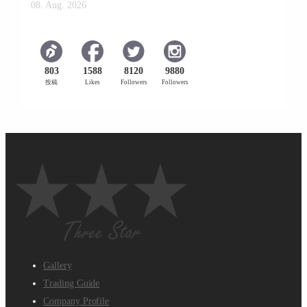
08. Aug. 2026
803
1588
8120
9880
投稿
Likes
Followers
Followers
Gallery
Trading Guide
Company Profile