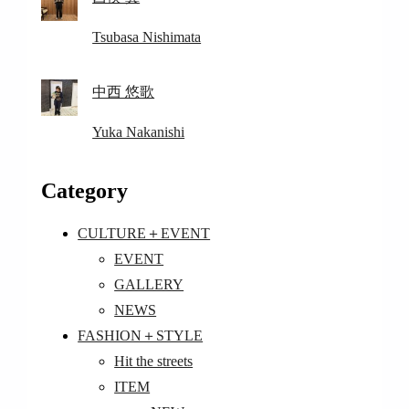
Tsubasa Nishimata
中西 悠歌
Yuka Nakanishi
Category
CULTURE＋EVENT
EVENT
GALLERY
NEWS
FASHION＋STYLE
Hit the streets
ITEM