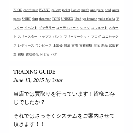
BLOG
coordinate
EVENT
gallery
jacket
Ladies
men's
one-piece
ootd
outer
pants
SHIRT
skirt
threestar
TOPS
UNISEX
Used
yu kamide
yuka takeda
ア
ウター
イベント
ギャラリー
コーディネート
シャツ
スウェット
スカー
ト
スリースター
トップス
パンツ
フリーマーケット
ブログ
ユニセック
ス
レディース
ワンピース
上出優
個展
古着
古着買取
展示
新品
武田有
加
買取
買取強化
ＮＥＷ
ﾒﾝｽﾞ
TRADING GUIDE
June 13, 2015
by 3star
当店では買取りを行っています！皆様ご存
じでしたか？
それではさっそくシステムをご案内させて
頂きます！！