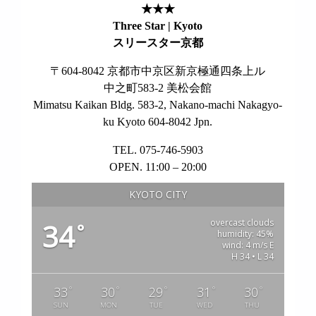
★★★
Three Star | Kyoto
スリースター京都
〒604-8042 京都市中京区新京極通四条上ル
中之町583-2 美松会館
Mimatsu Kaikan Bldg. 583-2, Nakano-machi Nakagyo-
ku Kyoto 604-8042 Jpn.
TEL. 075-746-5903
OPEN. 11:00 – 20:00
KYOTO CITY
overcast clouds
34
°
humidity: 45%
wind: 4 m/s E
H 34 • L 34
°
°
°
°
°
33
30
29
31
30
SUN
MON
TUE
WED
THU