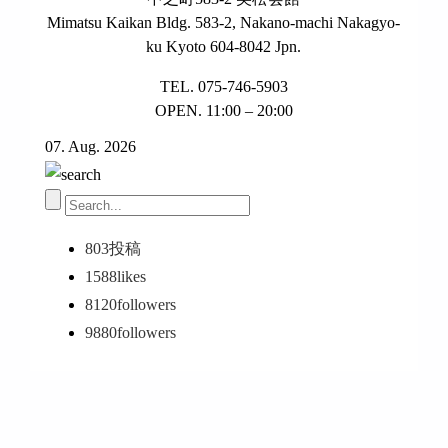
Mimatsu Kaikan Bldg. 583-2, Nakano-machi Nakagyo-
ku Kyoto 604-8042 Jpn.
TEL. 075-746-5903
OPEN. 11:00 – 20:00
07. Aug. 2026
803
投稿
1588
likes
8120
followers
9880
followers