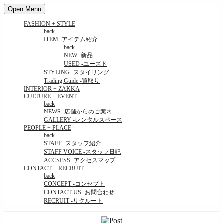
Open Menu
FASHION + STYLE
back
ITEM
-アイテム紹介
back
NEW
-新品
USED
-ユーズド
STYLING
-スタイリング
Trading Guide
-買取り
INTERIOR + ZAKKA
CULTURE + EVENT
back
NEWS
-店舗からのご案内
GALLERY
-レンタルスペース
PEOPLE + PLACE
back
STAFF
-スタッフ紹介
STAFF VOICE
-スタッフ日記
ACCSESS
-アクセスマップ
CONTACT + RECRUIT
back
CONCEPT
-コンセプト
CONTACT US
-お問合わせ
RECRUIT
-リクルート