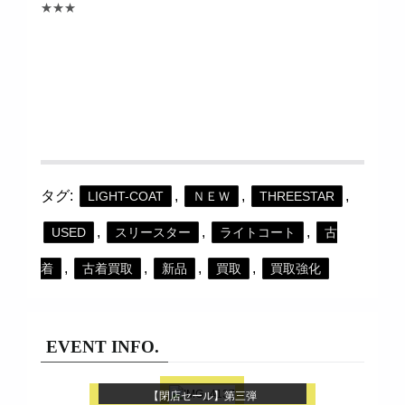
★★★
タグ:
,
,
,
LIGHT-COAT
ＮＥＷ
THREESTAR
,
,
,
USED
スリースター
ライトコート
古
,
,
,
,
着
古着買取
新品
買取
買取強化
EVENT INFO.
【閉店セール】第三弾