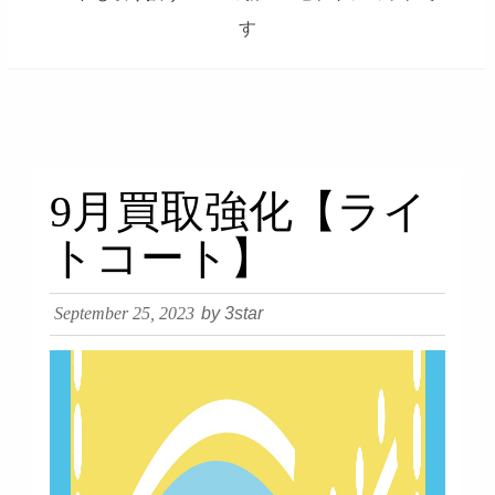
す
займ на карту онлайн без отказа
9月買取強化【ライ
トコート】
September 25, 2023
by 3star