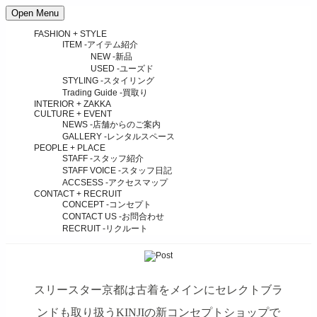
Open Menu
FASHION + STYLE
ITEM
-アイテム紹介
NEW
-新品
USED
-ユーズド
STYLING
-スタイリング
Trading Guide
-買取り
INTERIOR + ZAKKA
CULTURE + EVENT
NEWS
-店舗からのご案内
GALLERY
-レンタルスペース
PEOPLE + PLACE
STAFF
-スタッフ紹介
STAFF VOICE
-スタッフ日記
ACCSESS
-アクセスマップ
CONTACT + RECRUIT
CONCEPT
-コンセプト
CONTACT US
-お問合わせ
RECRUIT
-リクルート
スリースター京都は古着をメインにセレクトブラ
ンドも取り扱うKINJIの新コンセプトショップで