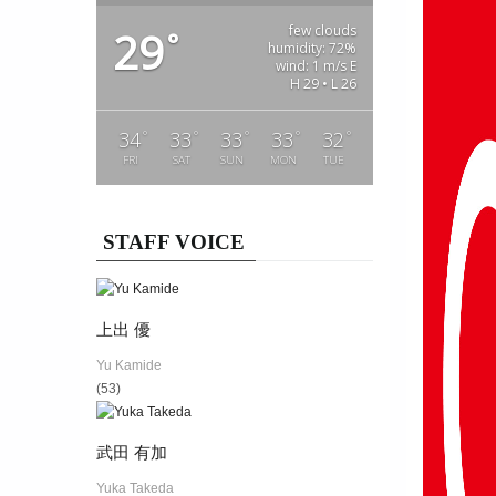
few clouds
29
°
humidity: 72%
wind: 1 m/s E
H 29 • L 26
°
°
°
°
°
34
33
33
33
32
FRI
SAT
SUN
MON
TUE
STAFF VOICE
上出 優
Yu Kamide
(53)
武田 有加
Yuka Takeda