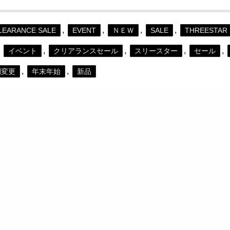
,
,
,
,
LEARANCE SALE
EVENT
ＮＥＷ
SALE
THREESTAR
,
,
,
,
,
イベント
クリアランスセール
スリースター
セール
,
,
間変更
年末年始
新品