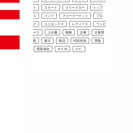
ト
スカート
スリースター
トップ
ス
パンツ
フリーマーケット
ブロ
グ
ユニセックス
レディース
ワンピ
ース
上出優
個展
古着
古着買
取
展示
新品
武田有加
買取
買取強化
ＮＥＷ
ﾒﾝｽﾞ