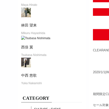
Maya Hirato
林田 望来
Mikuru Hayashida
西俣 翼
CLEARAN
Tsubasa Nishimata
2020/1/1(
中西 悠歌
Yuka Nakanishi
期間限定CL
CATEGORY
セール対象