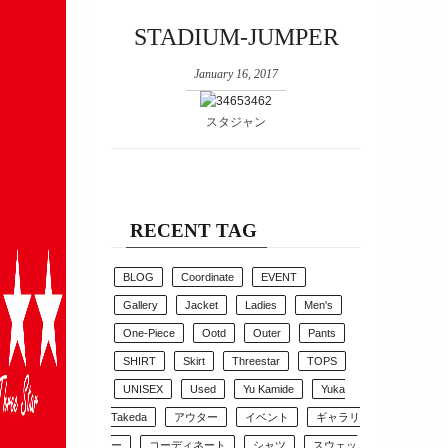
STADIUM-JUMPER
January 16, 2017
スタジャン
RECENT TAG
BLOG
Coordinate
EVENT
Gallery
Jacket
Ladies
Men's
One-Piece
Ootd
Outer
Pants
SHIRT
Skirt
Threestar
TOPS
UNISEX
Used
Yu Kamide
Yuka
Takeda
アウター
イベント
ギャラリ
ー
コーディネート
シャツ
スウェッ