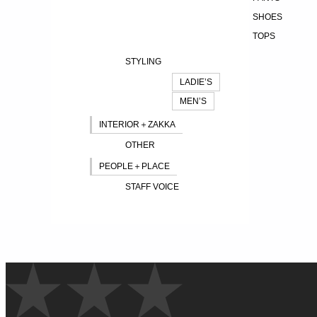
SHOES
TOPS
STYLING
LADIE’S
MEN’S
INTERIOR＋ZAKKA
OTHER
PEOPLE＋PLACE
STAFF VOICE