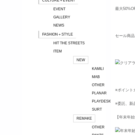
CULTURE＋EVENT
最大50%
EVENT
GALLERY
NEWS
FASHION＋STYLE
セール商品
HIT THE STREETS
ITEM
NEW
KAMILI
MAB
OTHER
※ポイント
PLANAR
PLAYDESIGN
※委託、新
SURT
【年末年始
REMAKE
OTHER