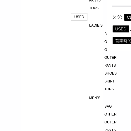
PANTS
TOPS
タグ:
C
USED
LADIE’S
USED
BAG
営業時
ONEPIECE
OTHER
OUTER
PANTS
SHOES
SKIRT
TOPS
MEN’S
BAG
OTHER
OUTER
PANTS