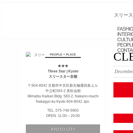
スリース
FASHIO
INTERI
CULTU
PEOPLE
CONTA
займ на карту онлайн без отказа
CL
PEOPLE + PLACE
★★★
December
Three Star | Kyoto
スリースター京都
〒604-8042 京都市中京区新京極通四条上ル
中之町583-2 美松会館
Mimatsu Kaikan Bldg. 583-2, Nakano-machi
Nakagyo-ku Kyoto 604-8042 Jpn.
TEL. 075-746-5903
OPEN. 11:00 – 20:00
KYOTO CITY