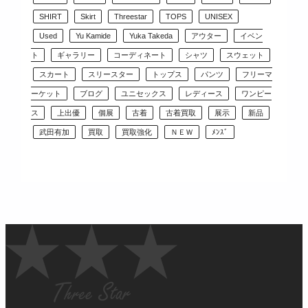
SHIRT
Skirt
Threestar
TOPS
UNISEX
Used
Yu Kamide
Yuka Takeda
アウター
イベン
ト
ギャラリー
コーディネート
シャツ
スウェット
スカート
スリースター
トップス
パンツ
フリーマ
ーケット
ブログ
ユニセックス
レディース
ワンピー
ス
上出優
個展
古着
古着買取
展示
新品
武田有加
買取
買取強化
ＮＥＷ
ﾒﾝｽﾞ