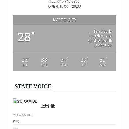
TEL. 075-746-5903
OPEN. 11:00 – 20:00
KYOTO CITY
few clouds
28
°
humidity: 82%
wind: 0 m/s NE
H 28 • L 25
°
°
°
°
°
33
33
31
29
30
SAT
SUN
MON
TUE
WED
STAFF VOICE
上出 優
YU KAMIDE
(53)