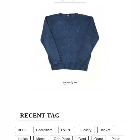
セーター
RECENT TAG
BLOG
Coordinate
EVENT
Gallery
Jacket
Ladies
Men's
One-Piece
Ootd
Outer
Pants