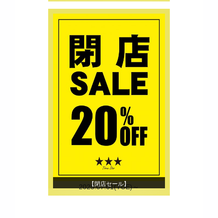
【閉店セール】
2025.07.01(TUE)～