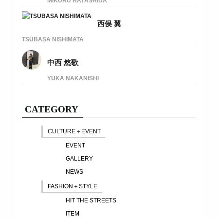
MIKURU HAYASHIDA
西俣 翼
TSUBASA NISHIMATA
中西 悠歌
YUKA NAKANISHI
CATEGORY
CULTURE＋EVENT
EVENT
GALLERY
NEWS
FASHION＋STYLE
HIT THE STREETS
ITEM