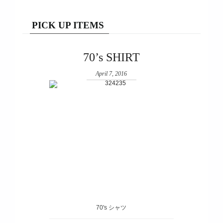
PICK UP ITEMS
70’s SHIRT
April 7, 2016
70's シャツ