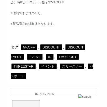
会計時IDかパスポート提示で5%OFF!!
※他割引きと併用不可。
※新品商品は対象外となります。
タグ:
,
,
5%OFF
DISCOUNT
DISCOUNT
,
,
,
,
EVENT
EVENT
ID
PASSPORT
,
,
,
THREESTAR
イベント
スリースター
パ
スポート
07. AUG. 2026