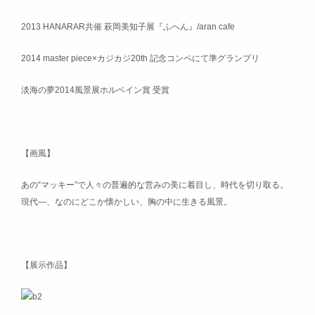
2013 HANARAR共催 萩岡美知子展『ふへん』/aran cafe
2014 master piece×カジカジ20th 記念コンペにて準グランプリ
淡海の夢2014風景展ホルベイン賞 受賞
【画風】
あの“マッキー”で人々の普遍的な営みの美に着目し、時代を切り取る。
現代―、なのにどこか懐かしい、胸の中に生きる風景。
【展示作品】