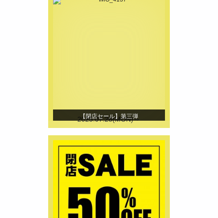
【閉店セール】第三弾
2025.07.28(MON)～