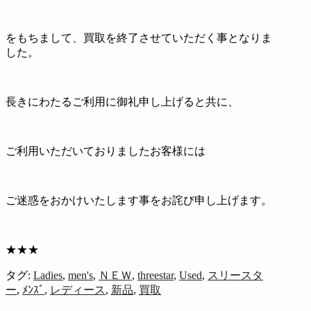
をもちまして、買取を終了させていただく事となりま
した。
長きにわたるご利用に御礼申し上げると共に、
ご利用いただいておりましたお客様には
ご迷惑をおかけいたします事をお詫び申し上げます。
★★★
タグ:
Ladies
,
men's
,
ＮＥＷ
,
threestar
,
Used
,
スリースタ
ー
,
ﾒﾝｽﾞ
,
レディース
,
新品
,
買取