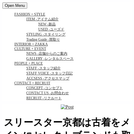
Open Menu
FASHION + STYLE
ITEM
-アイテム紹介
NEW
-新品
USED
-ユーズド
STYLING
-スタイリング
Trading Guide
-買取り
INTERIOR + ZAKKA
CULTURE + EVENT
NEWS
-店舗からのご案内
GALLERY
-レンタルスペース
PEOPLE + PLACE
STAFF
-スタッフ紹介
STAFF VOICE
-スタッフ日記
ACCSESS
-アクセスマップ
CONTACT + RECRUIT
CONCEPT
-コンセプト
CONTACT US
-お問合わせ
RECRUIT
-リクルート
スリースター京都は古着をメ