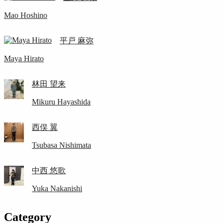
Mao Hoshino
平戸 麻弥
Maya Hirato
林田 望来
Mikuru Hayashida
西俣 翼
Tsubasa Nishimata
中西 悠歌
Yuka Nakanishi
Category