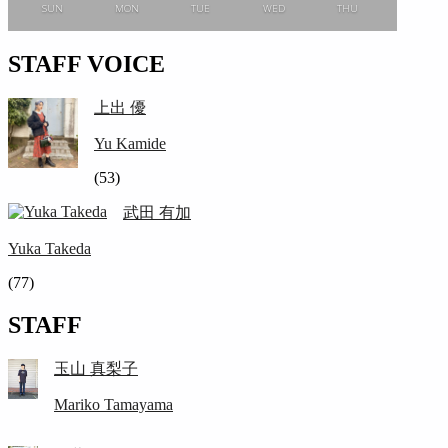
SUN
MON
TUE
WED
THU
STAFF VOICE
上出 優
Yu Kamide
(53)
武田 有加
Yuka Takeda
(77)
STAFF
玉山 真梨子
Mariko Tamayama