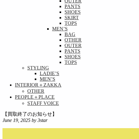
OUTER
PANTS
SHOES
SKIRT
TOPS
MEN’S
BAG
OTHER
OUTER
PANTS
SHOES
TOPS
STYLING
LADIE’S
MEN’S
INTERIOR＋ZAKKA
OTHER
PEOPLE＋PLACE
STAFF VOICE
【買取終了のお知らせ】
June 19, 2025
by 3star