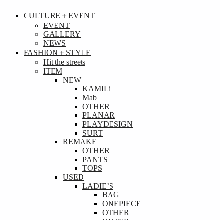
CULTURE＋EVENT
EVENT
GALLERY
NEWS
FASHION＋STYLE
Hit the streets
ITEM
NEW
KAMILi
Mab
OTHER
PLANAR
PLAYDESIGN
SURT
REMAKE
OTHER
PANTS
TOPS
USED
LADIE’S
BAG
ONEPIECE
OTHER