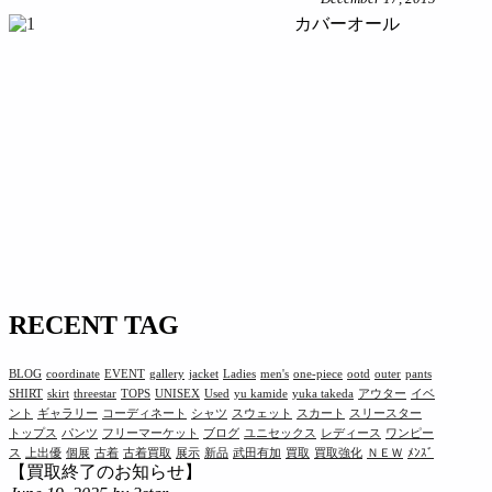
カバーオール
RECENT TAG
BLOG
coordinate
EVENT
gallery
jacket
Ladies
men's
one-piece
ootd
outer
pants
SHIRT
skirt
threestar
TOPS
UNISEX
Used
yu kamide
yuka takeda
アウター
イベ
ント
ギャラリー
コーディネート
シャツ
スウェット
スカート
スリースター
トップス
パンツ
フリーマーケット
ブログ
ユニセックス
レディース
ワンピー
ス
上出優
個展
古着
古着買取
展示
新品
武田有加
買取
買取強化
ＮＥＷ
ﾒﾝｽﾞ
【買取終了のお知らせ】