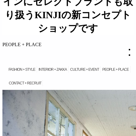
インにセレクトブランドも取
り扱うKINJIの新コンセプト
ショップです
займ на карту онлайн без отказа
PEOPLE + PLACE
FASHION + STYLE
INTERIOR + ZAKKA
CULTURE + EVENT
PEOPLE + PLACE
CONTACT + RECRUIT