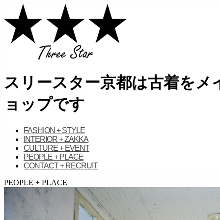
スリースター京都は古着をメイ
ョップです
FASHION + STYLE
INTERIOR + ZAKKA
CULTURE + EVENT
PEOPLE + PLACE
CONTACT + RECRUIT
займ на карту онлайн без отказа
PEOPLE + PLACE