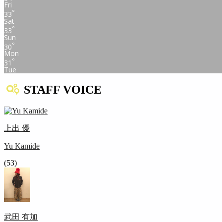
Fri
°
33
Sat
°
33
Sun
°
30
Mon
°
31
Tue
STAFF VOICE
上出 優
Yu Kamide
(53)
武田 有加