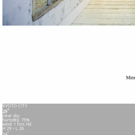
Mima
KYOTO CITY
°
29
clear sky
humidity: 75%
wind: 1 m/s NE
H 29 • L 26
°
34