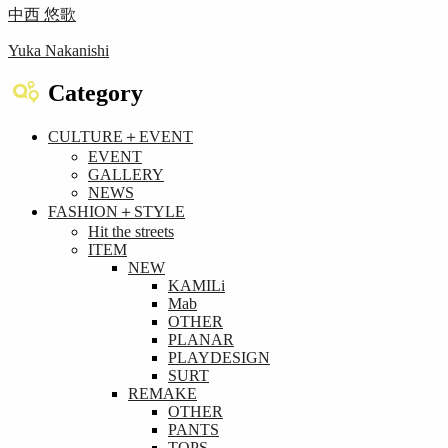
中西 悠歌
Yuka Nakanishi
Category
CULTURE＋EVENT
EVENT
GALLERY
NEWS
FASHION＋STYLE
Hit the streets
ITEM
NEW
KAMILi
Mab
OTHER
PLANAR
PLAYDESIGN
SURT
REMAKE
OTHER
PANTS
TOPS