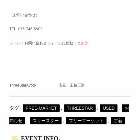
（お問い合わせ）
TEL. 075-746-5903
メール：お問い合わせフォームに移動→
コチラ
ThreeStarKyoto 店長 工藤正顕
タグ:
,
,
,
FREE-MARKET
THREESTAR
USED
お
,
,
,
知らせ
スリースター
フリーマーケット
古着
EVENT INFO.