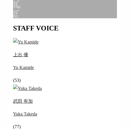
°
32
Thu
°
32
Fri
STAFF VOICE
上出 優
Yu Kamide
(53)
武田 有加
Yuka Takeda
(77)