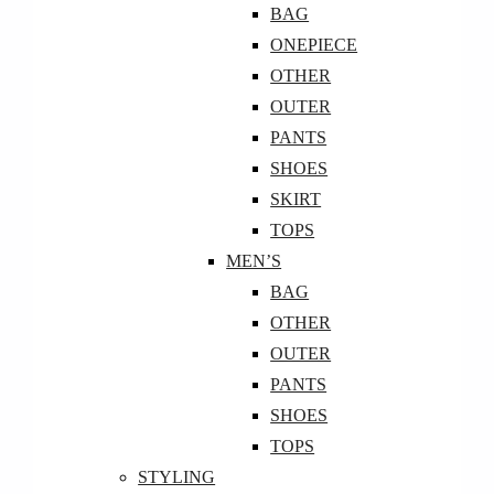
BAG
ONEPIECE
OTHER
OUTER
PANTS
SHOES
SKIRT
TOPS
MEN’S
BAG
OTHER
OUTER
PANTS
SHOES
TOPS
STYLING