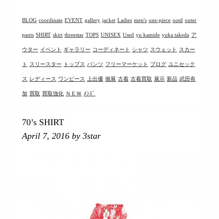
BLOG
coordinate
EVENT
gallery
jacket
Ladies
men's
one-piece
ootd
outer
pants
SHIRT
skirt
threestar
TOPS
UNISEX
Used
yu kamide
yuka takeda
ア
ウター
イベント
ギャラリー
コーディネート
シャツ
スウェット
スカー
ト
スリースター
トップス
パンツ
フリーマーケット
ブログ
ユニセック
ス
レディース
ワンピース
上出優
個展
古着
古着買取
展示
新品
武田有
加
買取
買取強化
ＮＥＷ
ﾒﾝｽﾞ
70’s SHIRT
April 7, 2016
by 3star