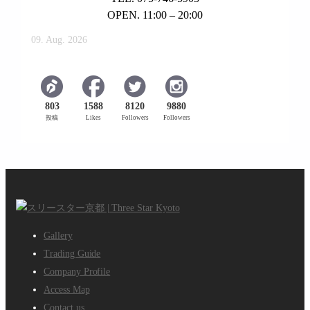
OPEN. 11:00 – 20:00
09. Aug. 2026
803
1588
8120
9880
投稿
Likes
Followers
Followers
Gallery
Trading Guide
Company Profile
Access Map
Contact us