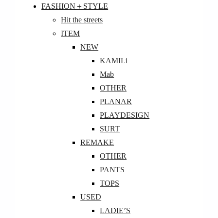
FASHION＋STYLE
Hit the streets
ITEM
NEW
KAMILi
Mab
OTHER
PLANAR
PLAYDESIGN
SURT
REMAKE
OTHER
PANTS
TOPS
USED
LADIE’S