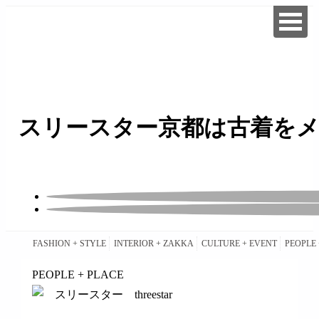
スリースター京都は古着をメ
FASHION + STYLE
INTERIOR + ZAKKA
CULTURE + EVENT
PEOPLE 
PEOPLE + PLACE