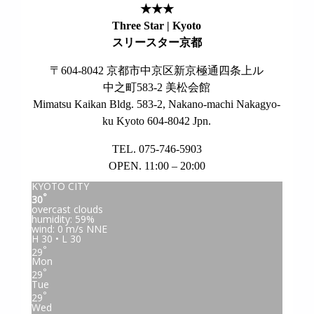
★★★
Three Star | Kyoto
スリースター京都
〒604-8042 京都市中京区新京極通四条上ル
中之町583-2 美松会館
Mimatsu Kaikan Bldg. 583-2, Nakano-machi Nakagyo-
ku Kyoto 604-8042 Jpn.
TEL. 075-746-5903
OPEN. 11:00 – 20:00
KYOTO CITY
°
30
overcast clouds
humidity: 59%
wind: 0 m/s NNE
H 30 • L 30
°
29
Mon
°
29
Tue
°
29
Wed