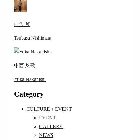
西俣 翼
Tsubasa Nishimata
中西 悠歌
Yuka Nakanishi
Category
CULTURE＋EVENT
EVENT
GALLERY
NEWS