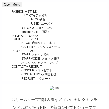
Open Menu
FASHION + STYLE
ITEM
-アイテム紹介
NEW
-新品
USED
-ユーズド
STYLING
-スタイリング
Trading Guide
-買取り
INTERIOR + ZAKKA
CULTURE + EVENT
NEWS
-店舗からのご案内
GALLERY
-レンタルスペース
PEOPLE + PLACE
STAFF
-スタッフ紹介
STAFF VOICE
-スタッフ日記
ACCSESS
-アクセスマップ
CONTACT + RECRUIT
CONCEPT
-コンセプト
CONTACT US
-お問合わせ
RECRUIT
-リクルート
スリースター京都は古着をメインにセレクトブラ
ンドも取り扱うKINJIの新コンセプトショップで