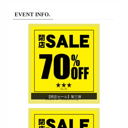
EVENT INFO.
【閉店セール】第三弾
2025.07.28(MON)～