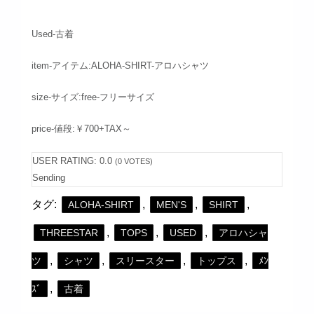
Used-古着
item-アイテム:ALOHA-SHIRT-アロハシャツ
size-サイズ:free-フリーサイズ
price-値段:￥700+TAX～
USER RATING:
0.0
(
0
VOTES)
Sending
タグ:
,
,
,
ALOHA-SHIRT
MEN'S
SHIRT
,
,
,
THREESTAR
TOPS
USED
アロハシャ
,
,
,
,
ツ
シャツ
スリースター
トップス
ﾒﾝ
,
ｽﾞ
古着