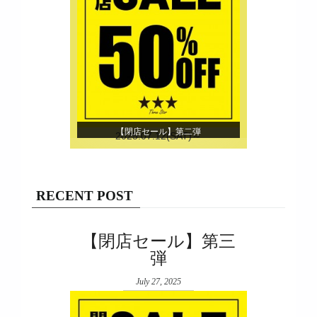
【閉店セール】第二弾
2025.07.12(SAT)～
RECENT POST
【閉店セール】第三
弾
July 27, 2025