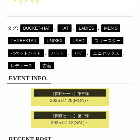
タグ:
,
,
,
,
BUCKET-HAT
HAT
LADIES
MEN'S
,
,
,
,
THREESTAR
UNISEX
USED
スリースター
,
,
,
,
バケットハット
ハット
ﾒﾝｽﾞ
ユニセックス
,
レディース
古着
EVENT INFO.
【閉店セール】第三弾
2025.07.28(MON)～
【閉店セール】第二弾
2025.07.12(SAT)～
RECENT POST