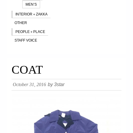
MEN’S
INTERIOR＋ZAKKA
OTHER
PEOPLE＋PLACE
STAFF VOICE
COAT
October 31, 2016
by 3star