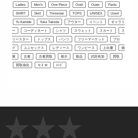
Ladies
Men's
One-Piece
Ootd
Outer
Pants
SHIRT
Skirt
Threestar
TOPS
UNISEX
Used
Yu Kamide
Yuka Takeda
アウター
イベント
ギャラリ
ー
コーディネート
シャツ
スウェット
スカート
ス
リースター
トップス
パンツ
フリーマーケット
ブロ
グ
ユニセックス
レディース
ワンピース
上出優
個
展
古着
古着買取
展示
新品
武田有加
買取
買取強化
ＮＥＷ
ﾒﾝｽﾞ