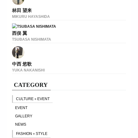
林田 望来
MIKURU HAYASHIDA
西俣 翼
TSUBASA NISHIMATA
中西 悠歌
YUKA NAKANISHI
CATEGORY
CULTURE＋EVENT
EVENT
GALLERY
NEWS
FASHION＋STYLE