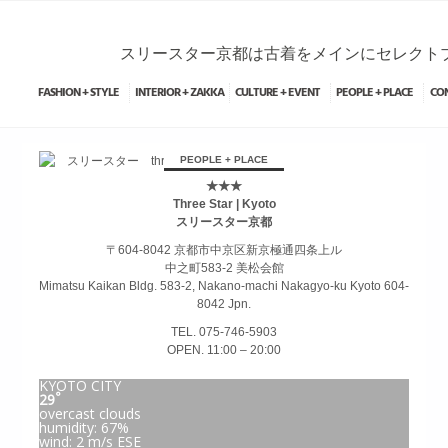
スリースター京都は古着をメインにセレクトブ
FASHION + STYLE
INTERIOR + ZAKKA
CULTURE + EVENT
PEOPLE + PLACE
CON
займ на карту онлайн без отказа
PEOPLE + PLACE
★★★
Three Star | Kyoto
スリースター京都
〒604-8042 京都市中京区新京極通四条上ル
中之町583-2 美松会館
Mimatsu Kaikan Bldg. 583-2, Nakano-machi Nakagyo-ku Kyoto 604-
8042 Jpn.
TEL. 075-746-5903
OPEN. 11:00 – 20:00
KYOTO CITY
°
29
overcast clouds
humidity: 67%
wind: 2 m/s ESE