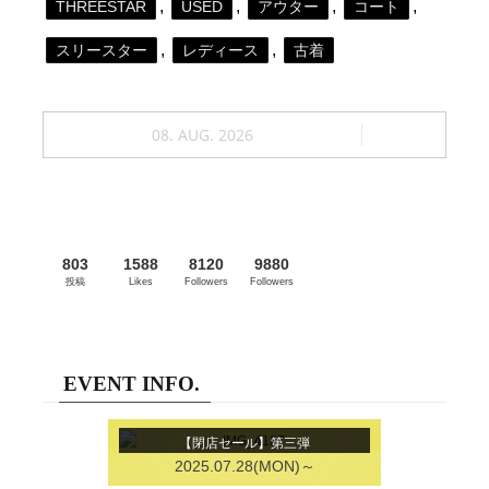
,
,
,
,
THREESTAR
USED
アウター
コート
,
,
スリースター
レディース
古着
08. AUG. 2026
803
1588
8120
9880
投稿
Likes
Followers
Followers
EVENT INFO.
【閉店セール】第三弾
2025.07.28(MON)～