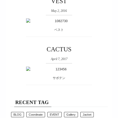
VEST
May 2, 2016
ベスト
CACTUS
April 7, 2017
サボテン
RECENT TAG
BLOG
Coordinate
EVENT
Gallery
Jacket