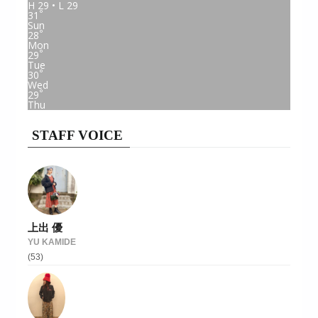
H 29 • L 29
°
31
Sun
°
28
Mon
°
29
Tue
°
30
Wed
°
29
Thu
STAFF VOICE
上出 優
YU KAMIDE
(53)