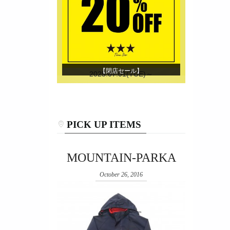
【閉店セール】
2025.07.01(TUE)～
PICK UP ITEMS
MOUNTAIN-PARKA
October 26, 2016