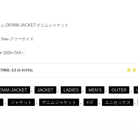
テム:DENIM-JACKET-デニムジャケット
ズ:free-フリーサイズ
:￥1500+TAX～
ATING:
3.5
(
4
VOTES)
,
,
,
,
,
ENIM-JACKET
JACKET
LADIES
MEN'S
OUTER
,
,
,
,
,
ー
ジャケット
デニムジャケット
ﾒﾝｽﾞ
ユニセックス