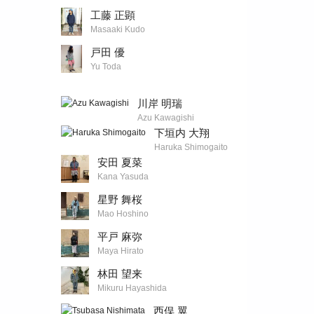
工藤 正顕
Masaaki Kudo
戸田 優
Yu Toda
川岸 明瑞
Azu Kawagishi
下垣内 大翔
Haruka Shimogaito
安田 夏菜
Kana Yasuda
星野 舞桜
Mao Hoshino
平戸 麻弥
Maya Hirato
林田 望来
Mikuru Hayashida
西俣 翼