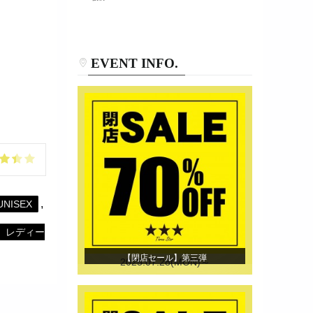
EVENT INFO.
,
UNISEX
レディー
【閉店セール】第三弾
2025.07.28(MON)～