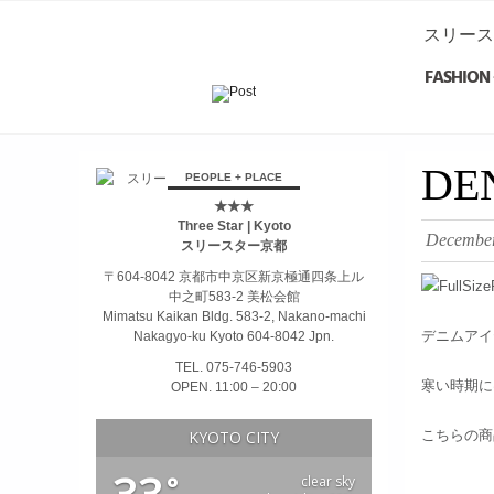
スリース
FASHION 
займ на карту онлайн без отказа
DE
PEOPLE + PLACE
★★★
Three Star | Kyoto
December
スリースター京都
〒604-8042 京都市中京区新京極通四条上ル
中之町583-2 美松会館
Mimatsu Kaikan Bldg. 583-2, Nakano-machi
デニムアイ
Nakagyo-ku Kyoto 604-8042 Jpn.
TEL. 075-746-5903
寒い時期に
OPEN. 11:00 – 20:00
KYOTO CITY
こちらの商
°
clear sky