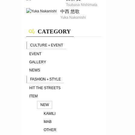
Tsubasa Nishimata
中西 悠歌
Yuka Nakanishi
CATEGORY
CULTURE＋EVENT
EVENT
GALLERY
NEWS
FASHION＋STYLE
HIT THE STREETS
ITEM
NEW
KAMILI
MAB
OTHER