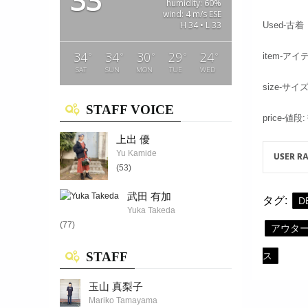
33
humidity: 60%
wind: 4 m/s ESE
H 34 • L 33
Used-古着
34
34
30
29
24
°
°
°
°
°
item-アイ
SAT
SUN
MON
TUE
WED
size-サイ
STAFF VOICE
price-値段
上出 優
Yu Kamide
USER R
(53)
武田 有加
タグ:
D
Yuka Takeda
(77)
アウタ
STAFF
ス
玉山 真梨子
Mariko Tamayama