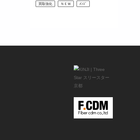
買取強化
ＮＥＷ
ﾒﾝｽﾞ