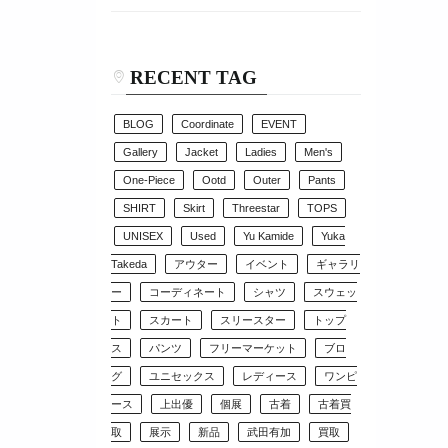
RECENT TAG
BLOG
Coordinate
EVENT
Gallery
Jacket
Ladies
Men's
One-Piece
Ootd
Outer
Pants
SHIRT
Skirt
Threestar
TOPS
UNISEX
Used
Yu Kamide
Yuka
Takeda
アウター
イベント
ギャラリ
ー
コーディネート
シャツ
スウェッ
ト
スカート
スリースター
トップ
ス
パンツ
フリーマーケット
ブロ
グ
ユニセックス
レディース
ワンピ
ース
上出優
個展
古着
古着買
取
展示
新品
武田有加
買取