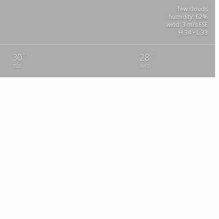
few clouds
humidity: 62%
wind: 3 m/s ESE
H 34 • L 33
°
°
30
28
TUE
WED