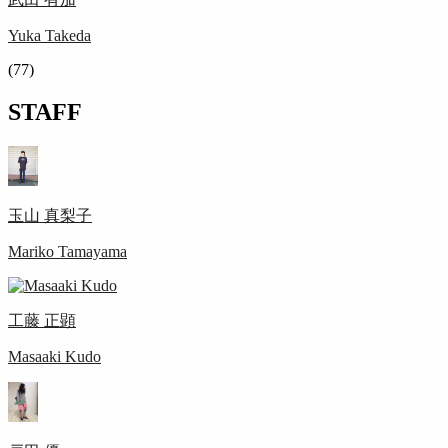
Yuka Takeda
(77)
STAFF
玉山 真梨子
Mariko Tamayama
工藤 正顕
Masaaki Kudo