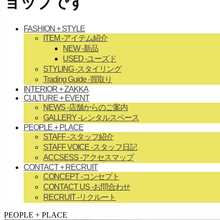
ョップです
FASHION + STYLE
ITEM
-アイテム紹介
NEW
-新品
USED
-ユーズド
STYLING
-スタイリング
Trading Guide
-買取り
INTERIOR + ZAKKA
CULTURE + EVENT
NEWS
-店舗からのご案内
GALLERY
-レンタルスペース
PEOPLE + PLACE
STAFF
-スタッフ紹介
STAFF VOICE
-スタッフ日記
ACCSESS
-アクセスマップ
CONTACT + RECRUIT
CONCEPT
-コンセプト
CONTACT US
-お問合わせ
RECRUIT
-リクルート
займ на карту онлайн без отказа
PEOPLE + PLACE