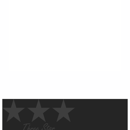
07. Aug. 2026
803
投稿
1588
likes
8120
followers
9880
followers