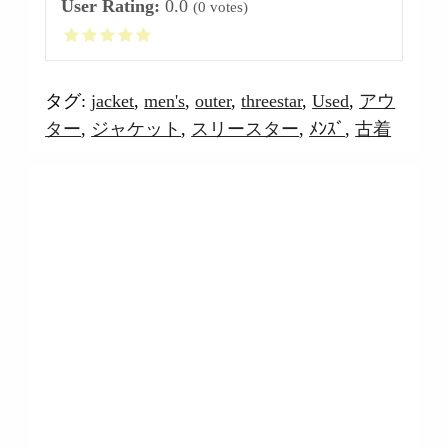
User Rating:
0.0
(
0
votes)
タグ:
jacket
,
men's
,
outer
,
threestar
,
Used
,
アウ
ター
,
ジャケット
,
スリースター
,
ﾒﾝｽﾞ
,
古着
【閉店セール】第三弾