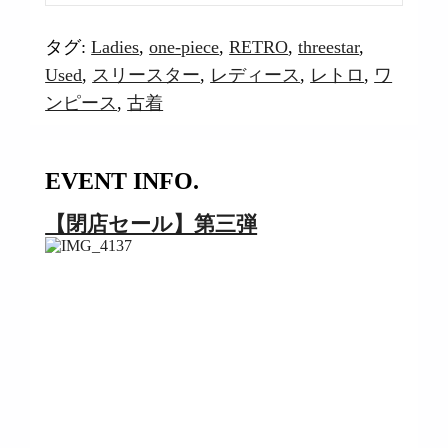
タグ:
Ladies
,
one-piece
,
RETRO
,
threestar
,
Used
,
スリースター
,
レディース
,
レトロ
,
ワ
ンピース
,
古着
EVENT INFO.
【閉店セール】第三弾