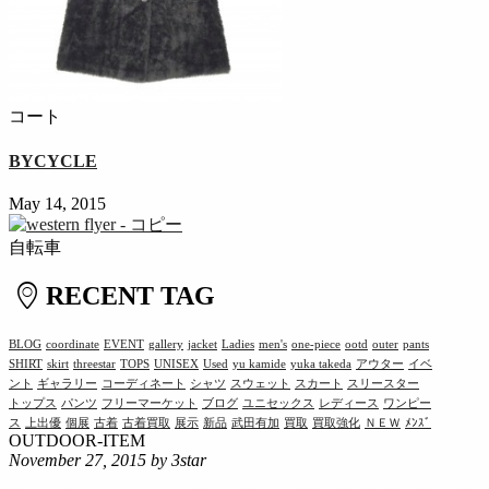
コート
BYCYCLE
May 14, 2015
自転車
RECENT TAG
BLOG
coordinate
EVENT
gallery
jacket
Ladies
men's
one-piece
ootd
outer
pants
SHIRT
skirt
threestar
TOPS
UNISEX
Used
yu kamide
yuka takeda
アウター
イベ
ント
ギャラリー
コーディネート
シャツ
スウェット
スカート
スリースター
トップス
パンツ
フリーマーケット
ブログ
ユニセックス
レディース
ワンピー
ス
上出優
個展
古着
古着買取
展示
新品
武田有加
買取
買取強化
ＮＥＷ
ﾒﾝｽﾞ
OUTDOOR-ITEM
November 27, 2015
by 3star