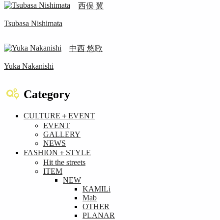
西俣 翼
Tsubasa Nishimata
中西 悠歌
Yuka Nakanishi
Category
CULTURE＋EVENT
EVENT
GALLERY
NEWS
FASHION＋STYLE
Hit the streets
ITEM
NEW
KAMILi
Mab
OTHER
PLANAR