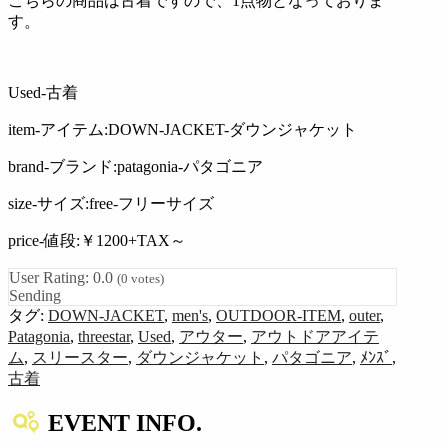
こちらの商品は古着ですので、1点物となっておりま
す。
Used-古着
item-アイテム:DOWN-JACKET-ダウンジャケット
brand-ブランド:patagonia-パタゴニア
size-サイズ:free-フリーサイズ
price-値段:￥1200+TAX～
User Rating:
0.0
(
0
votes)
Sending
タグ:
DOWN-JACKET
,
men's
,
OUTDOOR-ITEM
,
outer
,
Patagonia
,
threestar
,
Used
,
アウター
,
アウトドアアイテ
ム
,
スリースター
,
ダウンジャケット
,
パタゴニア
,
ﾒﾝｽﾞ
,
古着
EVENT INFO.