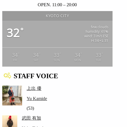
OPEN. 11:00 – 20:00
KYOTO CITY
few clouds
32
°
humidity: 61%
wind: 3 m/s ESE
H 34 • L 31
°
°
°
°
°
34
34
33
34
33
FRI
SAT
SUN
MON
TUE
STAFF VOICE
上出 優
Yu Kamide
(53)
武田 有加